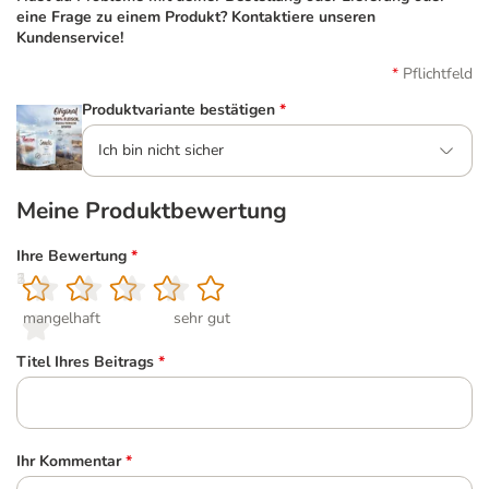
eine Frage zu einem Produkt? Kontaktiere unseren
Kundenservice!
Pflichtfeld
Produktvariante bestätigen
*
Ich bin nicht sicher
Meine Produktbewertung
Ihre Bewertung
*
1
2
3
4
5
mangelhaft
sehr gut
Titel Ihres Beitrags
*
Ihr Kommentar
*