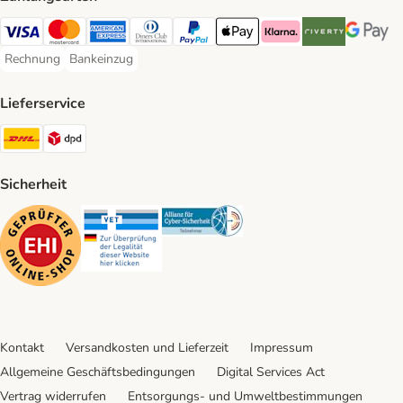
Visa Payment Method
Mastercard Payment Method
American Express Payment Method
Diners Club Payment Method
PayPal Payment Method
Apple Pay Payment Method
Klarna Payment Method
Riverty Payment 
Google P
Rechnung
Bankeinzug
Rechnung Payment Method
Bankeinzug Payment Method
Lieferservice
DHL Shipping Method
DPD Shipping Method
Sicherheit
Security
Security
Security
Kontakt
Versandkosten und Lieferzeit
Impressum
Allgemeine Geschäftsbedingungen
Digital Services Act
Vertrag widerrufen
Entsorgungs- und Umweltbestimmungen