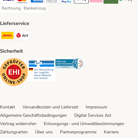
Visa Payment Method
Mastercard Payment Method
American Express Payment Method
Diners Club Payment Method
PayPal Payment Method
Apple Pay Payment Method
Klarna Payment Method
Riverty Payment 
Google P
Rechnung
Bankeinzug
Rechnung Payment Method
Bankeinzug Payment Method
Lieferservice
DHL Shipping Method
DPD Shipping Method
Sicherheit
Security
Security
Security
Kontakt
Versandkosten und Lieferzeit
Impressum
Allgemeine Geschäftsbedingungen
Digital Services Act
Vertrag widerrufen
Entsorgungs- und Umweltbestimmungen
Zahlungsarten
Über uns
Partnerprogramme
Karriere