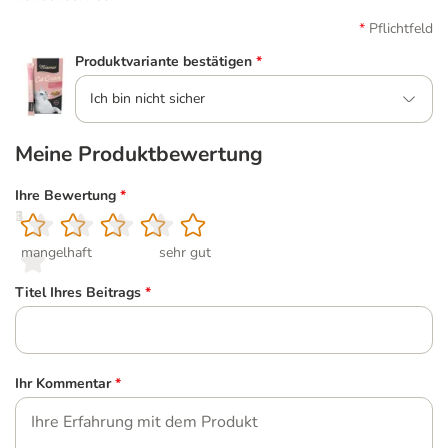
Pflichtfeld
Produktvariante bestätigen
*
Ich bin nicht sicher
Meine Produktbewertung
Ihre Bewertung
*
1
2
3
4
5
mangelhaft
sehr gut
Titel Ihres Beitrags
*
Ihr Kommentar
*