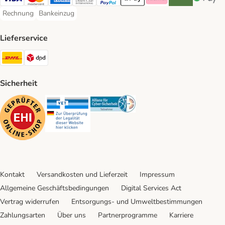
Visa Payment Method
Mastercard Payment Method
American Express Payment Method
Diners Club Payment Method
PayPal Payment Method
Apple Pay Payment Method
Klarna Payment Method
Riverty Payment 
Google P
Rechnung
Bankeinzug
Rechnung Payment Method
Bankeinzug Payment Method
Lieferservice
DHL Shipping Method
DPD Shipping Method
Sicherheit
Security
Security
Security
Kontakt
Versandkosten und Lieferzeit
Impressum
Allgemeine Geschäftsbedingungen
Digital Services Act
Vertrag widerrufen
Entsorgungs- und Umweltbestimmungen
Zahlungsarten
Über uns
Partnerprogramme
Karriere