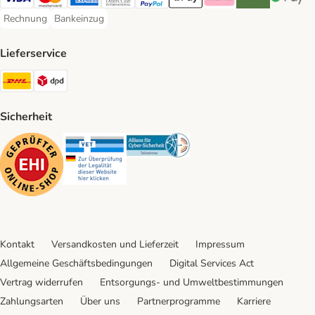
Visa Payment Method
Mastercard Payment Method
American Express Payment Method
Diners Club Payment Method
PayPal Payment Method
Apple Pay Payment Method
Klarna Payment Method
Riverty Payment 
Google P
Rechnung
Bankeinzug
Rechnung Payment Method
Bankeinzug Payment Method
Lieferservice
DHL Shipping Method
DPD Shipping Method
Sicherheit
Security
Security
Security
Kontakt
Versandkosten und Lieferzeit
Impressum
Allgemeine Geschäftsbedingungen
Digital Services Act
Vertrag widerrufen
Entsorgungs- und Umweltbestimmungen
Zahlungsarten
Über uns
Partnerprogramme
Karriere