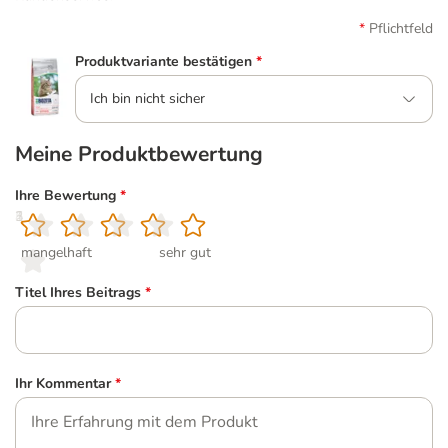
Pflichtfeld
Produktvariante bestätigen
*
Ich bin nicht sicher
Meine Produktbewertung
Ihre Bewertung
*
1
2
3
4
5
mangelhaft
sehr gut
Titel Ihres Beitrags
*
Ihr Kommentar
*