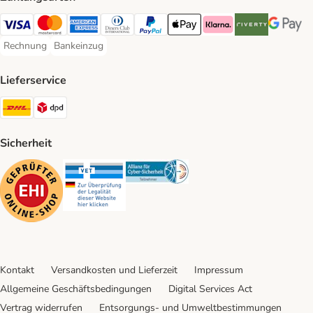
Visa Payment Method
Mastercard Payment Method
American Express Payment Method
Diners Club Payment Method
PayPal Payment Method
Apple Pay Payment Method
Klarna Payment Method
Riverty Payment 
Google P
Rechnung
Bankeinzug
Rechnung Payment Method
Bankeinzug Payment Method
Lieferservice
DHL Shipping Method
DPD Shipping Method
Sicherheit
Security
Security
Security
Kontakt
Versandkosten und Lieferzeit
Impressum
Allgemeine Geschäftsbedingungen
Digital Services Act
Vertrag widerrufen
Entsorgungs- und Umweltbestimmungen