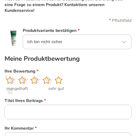
eine Frage zu einem Produkt? Kontaktiere unseren
Kundenservice!
Pflichtfeld
Produktvariante bestätigen
*
Ich bin nicht sicher
Meine Produktbewertung
Ihre Bewertung
*
1
2
3
4
5
mangelhaft
sehr gut
Titel Ihres Beitrags
*
Ihr Kommentar
*