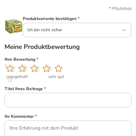
Pflichtfeld
Produktvariante bestätigen
*
Ich bin nicht sicher
Meine Produktbewertung
Ihre Bewertung
*
1
2
3
4
5
mangelhaft
sehr gut
Titel Ihres Beitrags
*
Ihr Kommentar
*