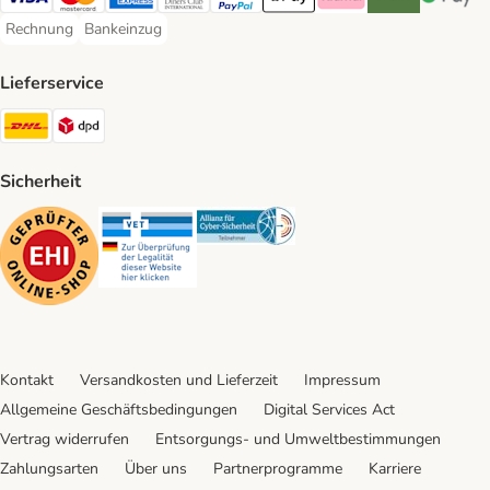
Visa Payment Method
Mastercard Payment Method
American Express Payment Method
Diners Club Payment Method
PayPal Payment Method
Apple Pay Payment Method
Klarna Payment Method
Riverty Payment 
Google P
Rechnung
Bankeinzug
Rechnung Payment Method
Bankeinzug Payment Method
Lieferservice
DHL Shipping Method
DPD Shipping Method
Sicherheit
Security
Security
Security
Kontakt
Versandkosten und Lieferzeit
Impressum
Allgemeine Geschäftsbedingungen
Digital Services Act
Vertrag widerrufen
Entsorgungs- und Umweltbestimmungen
Zahlungsarten
Über uns
Partnerprogramme
Karriere