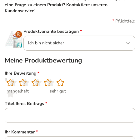
eine Frage zu einem Produkt? Kontaktiere unseren
Kundenservice!
Pflichtfeld
Produktvariante bestätigen
*
Ich bin nicht sicher
Meine Produktbewertung
Ihre Bewertung
*
1
2
3
4
5
mangelhaft
sehr gut
Titel Ihres Beitrags
*
Ihr Kommentar
*