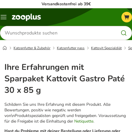
Versandkostenfrei ab 39€
Menü
Produkte
suchen
Katzenfutter & Zubehör
Katzenfutter nass
Kattovit Spezialdiät
Sp
Ihre Erfahrungen mit
Sparpaket Kattovit Gastro Paté
30 x 85 g
Schildern Sie uns Ihre Erfahrung mit diesem Produkt. Alle
Bewertungen, positiv wie negativ, werden
von\nProduktspezialisten geprüft und freigegeben. Voraussetzung
für die Freigabe ist die Einhaltung der
Netiquette
.
Hast du Probleme mit deiner Bestellung oder Lieferung oder