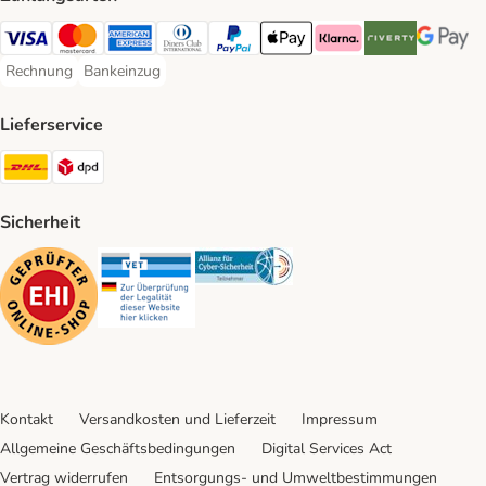
Visa Payment Method
Mastercard Payment Method
American Express Payment Method
Diners Club Payment Method
PayPal Payment Method
Apple Pay Payment Method
Klarna Payment Method
Riverty Payment 
Google P
Rechnung
Bankeinzug
Rechnung Payment Method
Bankeinzug Payment Method
Lieferservice
DHL Shipping Method
DPD Shipping Method
Sicherheit
Security
Security
Security
Kontakt
Versandkosten und Lieferzeit
Impressum
Allgemeine Geschäftsbedingungen
Digital Services Act
Vertrag widerrufen
Entsorgungs- und Umweltbestimmungen