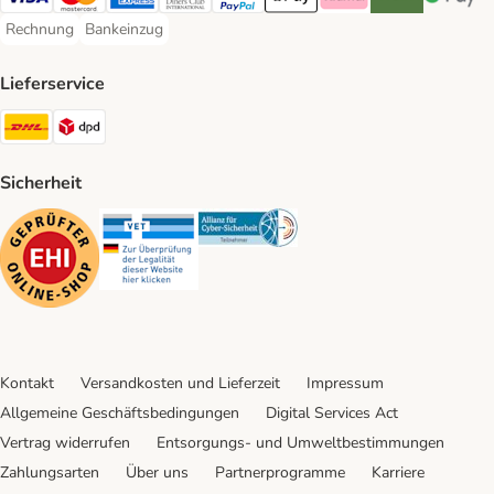
Visa Payment Method
Mastercard Payment Method
American Express Payment Method
Diners Club Payment Method
PayPal Payment Method
Apple Pay Payment Method
Klarna Payment Method
Riverty Payment 
Google P
Rechnung
Bankeinzug
Rechnung Payment Method
Bankeinzug Payment Method
Lieferservice
DHL Shipping Method
DPD Shipping Method
Sicherheit
Security
Security
Security
Kontakt
Versandkosten und Lieferzeit
Impressum
Allgemeine Geschäftsbedingungen
Digital Services Act
Vertrag widerrufen
Entsorgungs- und Umweltbestimmungen
Zahlungsarten
Über uns
Partnerprogramme
Karriere