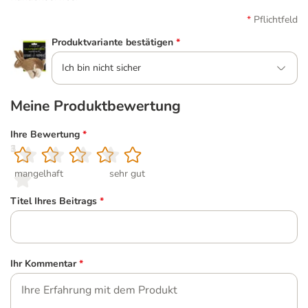
Pflichtfeld
Produktvariante bestätigen
*
Ich bin nicht sicher
Meine Produktbewertung
Ihre Bewertung
*
1
2
3
4
5
mangelhaft
sehr gut
Titel Ihres Beitrags
*
Ihr Kommentar
*