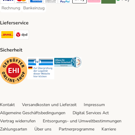
Visa Payment Method
Mastercard Payment Method
American Express Payment Method
Diners Club Payment Method
PayPal Payment Method
Apple Pay Payment Method
Klarna Payment Method
Riverty Payment 
Google P
Rechnung
Bankeinzug
Rechnung Payment Method
Bankeinzug Payment Method
Lieferservice
DHL Shipping Method
DPD Shipping Method
Sicherheit
Security
Security
Security
Kontakt
Versandkosten und Lieferzeit
Impressum
Allgemeine Geschäftsbedingungen
Digital Services Act
Vertrag widerrufen
Entsorgungs- und Umweltbestimmungen
Zahlungsarten
Über uns
Partnerprogramme
Karriere