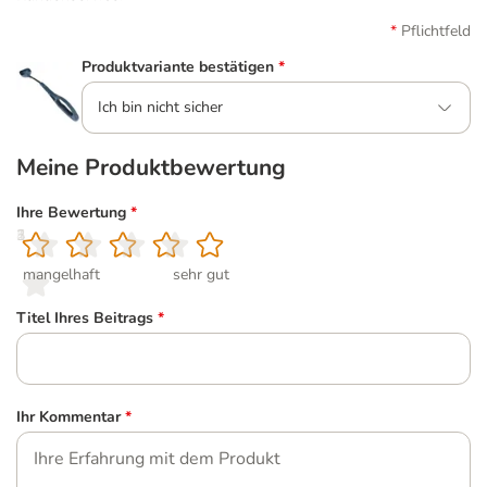
Pflichtfeld
Produktvariante bestätigen
*
Ich bin nicht sicher
Meine Produktbewertung
Ihre Bewertung
*
1
2
3
4
5
mangelhaft
sehr gut
Titel Ihres Beitrags
*
Ihr Kommentar
*