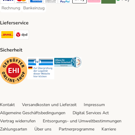
Visa Payment Method
Mastercard Payment Method
American Express Payment Method
Diners Club Payment Method
PayPal Payment Method
Apple Pay Payment Method
Klarna Payment Method
Riverty Payment 
Google P
Rechnung
Bankeinzug
Rechnung Payment Method
Bankeinzug Payment Method
Lieferservice
DHL Shipping Method
DPD Shipping Method
Sicherheit
Security
Security
Security
Kontakt
Versandkosten und Lieferzeit
Impressum
Allgemeine Geschäftsbedingungen
Digital Services Act
Vertrag widerrufen
Entsorgungs- und Umweltbestimmungen
Zahlungsarten
Über uns
Partnerprogramme
Karriere