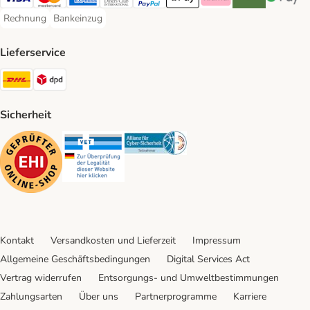
Visa Payment Method
Mastercard Payment Method
American Express Payment Method
Diners Club Payment Method
PayPal Payment Method
Apple Pay Payment Method
Klarna Payment Method
Riverty Payment 
Google P
Rechnung
Bankeinzug
Rechnung Payment Method
Bankeinzug Payment Method
Lieferservice
DHL Shipping Method
DPD Shipping Method
Sicherheit
Security
Security
Security
Kontakt
Versandkosten und Lieferzeit
Impressum
Allgemeine Geschäftsbedingungen
Digital Services Act
Vertrag widerrufen
Entsorgungs- und Umweltbestimmungen
Zahlungsarten
Über uns
Partnerprogramme
Karriere