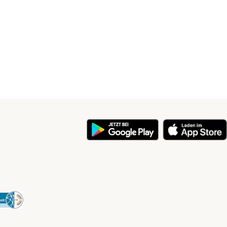
y
Security