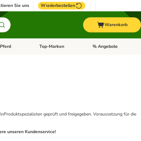
tieren Sie uns
Wiederbestellen
Warenkorb
Pferd
Top-Marken
% Angebote
: Fisch
tegorie-Menü öffnen: Vogel
Kategorie-Menü öffnen: Pferd
Kategorie-Menü öffnen: T
\nProduktspezialisten geprüft und freigegeben. Voraussetzung für die
iere unseren Kundenservice!