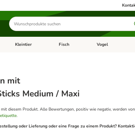
Kontak
Produkte
suchen
Kleintier
Fisch
Vogel
utter & Zubehör
Kategorie-Menü öffnen: Hundefutter & Zubehör
Kategorie-Menü öffnen: Kleintier
Kategorie-Menü öffnen
Ka
n mit
Sticks Medium / Maxi
g mit diesem Produkt. Alle Bewertungen, positiv wie negativ, werden von
etiquette
.
estellung oder Lieferung oder eine Frage zu einem Produkt? Kontakt