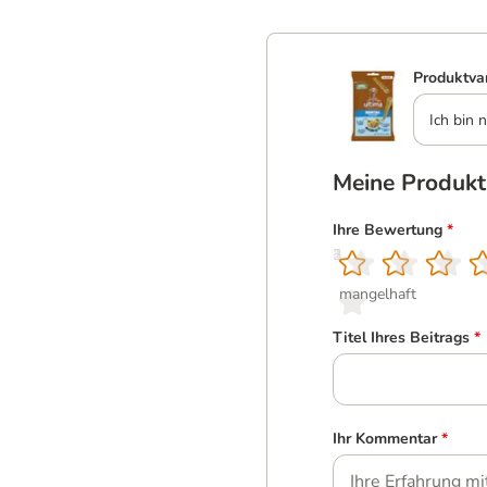
Produktva
Ich bin n
Meine Produk
Ihre Bewertung
*
1
2
3
4
5
mangelhaft
Titel Ihres Beitrags
*
Ihr Kommentar
*