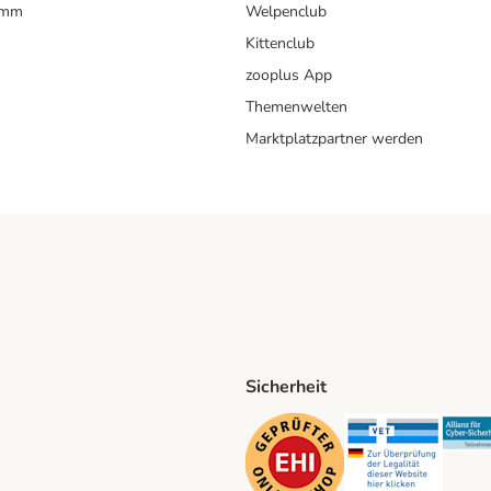
amm
Welpenclub
Kittenclub
zooplus App
Themenwelten
Marktplatzpartner werden
Sicherheit
ping Method
D Shipping Method
Security
Securit