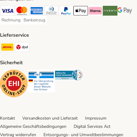
Visa Payment Method
Mastercard Payment Method
American Express Payment Method
Diners Club Payment Method
PayPal Payment Method
Apple Pay Payment Method
Klarna Payment Method
Riverty Payment 
Google P
Rechnung
Bankeinzug
Rechnung Payment Method
Bankeinzug Payment Method
Lieferservice
DHL Shipping Method
DPD Shipping Method
Sicherheit
Security
Security
Security
Kontakt
Versandkosten und Lieferzeit
Impressum
Allgemeine Geschäftsbedingungen
Digital Services Act
Vertrag widerrufen
Entsorgungs- und Umweltbestimmungen