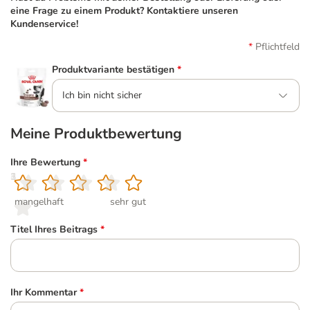
eine Frage zu einem Produkt? Kontaktiere unseren
Kundenservice!
Pflichtfeld
Produktvariante bestätigen
*
Ich bin nicht sicher
Meine Produktbewertung
Ihre Bewertung
*
1
2
3
4
5
mangelhaft
sehr gut
Titel Ihres Beitrags
*
Ihr Kommentar
*