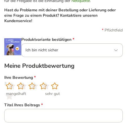
für die Freigabe ist die Einhaltung der
Netiquette
.
Hast du Probleme mit deiner Bestellung oder Lieferung oder
eine Frage zu einem Produkt? Kontaktiere unseren
Kundenservice!
Pflichtfeld
Produktvariante bestätigen
*
Ich bin nicht sicher
Meine Produktbewertung
Ihre Bewertung
*
1
2
3
4
5
mangelhaft
sehr gut
Titel Ihres Beitrags
*