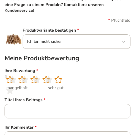
eine Frage zu einem Produkt? Kontaktiere unseren
Kundenservice!
Pflichtfeld
Produktvariante bestätigen
*
Ich bin nicht sicher
Meine Produktbewertung
Ihre Bewertung
*
1
2
3
4
5
mangelhaft
sehr gut
Titel Ihres Beitrags
*
Ihr Kommentar
*