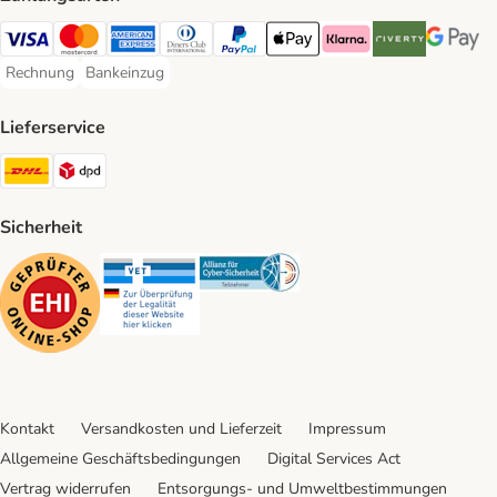
Visa Payment Method
Mastercard Payment Method
American Express Payment Method
Diners Club Payment Method
PayPal Payment Method
Apple Pay Payment Method
Klarna Payment Method
Riverty Payment 
Google P
Rechnung
Bankeinzug
Rechnung Payment Method
Bankeinzug Payment Method
Lieferservice
DHL Shipping Method
DPD Shipping Method
Sicherheit
Security
Security
Security
Kontakt
Versandkosten und Lieferzeit
Impressum
Allgemeine Geschäftsbedingungen
Digital Services Act
Vertrag widerrufen
Entsorgungs- und Umweltbestimmungen