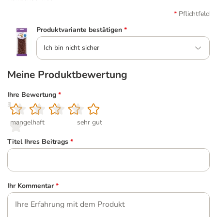
Pflichtfeld
Produktvariante bestätigen
*
Ich bin nicht sicher
Meine Produktbewertung
Ihre Bewertung
*
1
2
3
4
5
mangelhaft
sehr gut
Titel Ihres Beitrags
*
Ihr Kommentar
*