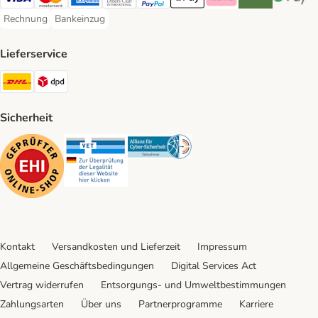
Visa Payment Method
Mastercard Payment Method
American Express Payment Method
Diners Club Payment Method
PayPal Payment Method
Apple Pay Payment Method
Klarna Payment Method
Riverty Payment 
Google P
Rechnung
Bankeinzug
Rechnung Payment Method
Bankeinzug Payment Method
Lieferservice
DHL Shipping Method
DPD Shipping Method
Sicherheit
Security
Security
Security
Kontakt
Versandkosten und Lieferzeit
Impressum
Allgemeine Geschäftsbedingungen
Digital Services Act
Vertrag widerrufen
Entsorgungs- und Umweltbestimmungen
Zahlungsarten
Über uns
Partnerprogramme
Karriere