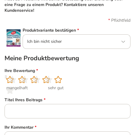
eine Frage zu einem Produkt? Kontaktiere unseren
Kundenservice!
Pflichtfeld
Produktvariante bestätigen
*
Ich bin nicht sicher
Meine Produktbewertung
Ihre Bewertung
*
1
2
3
4
5
mangelhaft
sehr gut
Titel Ihres Beitrags
*
Ihr Kommentar
*