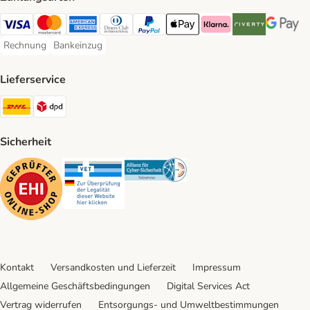
Visa Payment Method
Mastercard Payment Method
American Express Payment Method
Diners Club Payment Method
PayPal Payment Method
Apple Pay Payment Method
Klarna Payment Method
Riverty Payment 
Google P
Rechnung
Bankeinzug
Rechnung Payment Method
Bankeinzug Payment Method
Lieferservice
DHL Shipping Method
DPD Shipping Method
Sicherheit
Security
Security
Security
Kontakt
Versandkosten und Lieferzeit
Impressum
Allgemeine Geschäftsbedingungen
Digital Services Act
Vertrag widerrufen
Entsorgungs- und Umweltbestimmungen