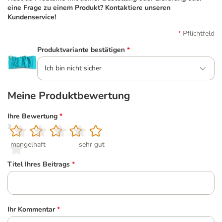
eine Frage zu einem Produkt? Kontaktiere unseren
Kundenservice!
Pflichtfeld
Produktvariante bestätigen
*
Ich bin nicht sicher
Meine Produktbewertung
Ihre Bewertung
*
1
2
3
4
5
mangelhaft
sehr gut
Titel Ihres Beitrags
*
Ihr Kommentar
*