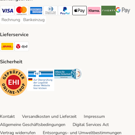
Visa Payment Method
Mastercard Payment Method
American Express Payment Method
Diners Club Payment Method
PayPal Payment Method
Apple Pay Payment Method
Klarna Payment Method
Riverty Payment 
Google P
Rechnung
Bankeinzug
Rechnung Payment Method
Bankeinzug Payment Method
Lieferservice
DHL Shipping Method
DPD Shipping Method
Sicherheit
Security
Security
Security
Kontakt
Versandkosten und Lieferzeit
Impressum
Allgemeine Geschäftsbedingungen
Digital Services Act
Vertrag widerrufen
Entsorgungs- und Umweltbestimmungen