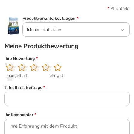
Pflichtfeld
Produktvariante bestätigen
*
Ich bin nicht sicher
Meine Produktbewertung
Ihre Bewertung
*
1
2
3
4
5
mangelhaft
sehr gut
Titel Ihres Beitrags
*
Ihr Kommentar
*