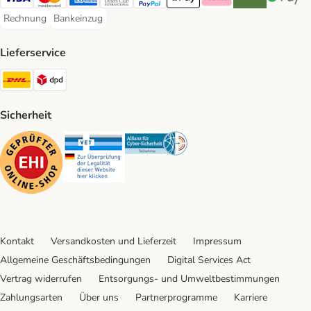
Visa Payment Method
Mastercard Payment Method
American Express Payment Method
Diners Club Payment Method
PayPal Payment Method
Apple Pay Payment Method
Klarna Payment Method
Riverty Payment 
Google P
Rechnung
Bankeinzug
Rechnung Payment Method
Bankeinzug Payment Method
Lieferservice
DHL Shipping Method
DPD Shipping Method
Sicherheit
Security
Security
Security
Kontakt
Versandkosten und Lieferzeit
Impressum
Allgemeine Geschäftsbedingungen
Digital Services Act
Vertrag widerrufen
Entsorgungs- und Umweltbestimmungen
Zahlungsarten
Über uns
Partnerprogramme
Karriere