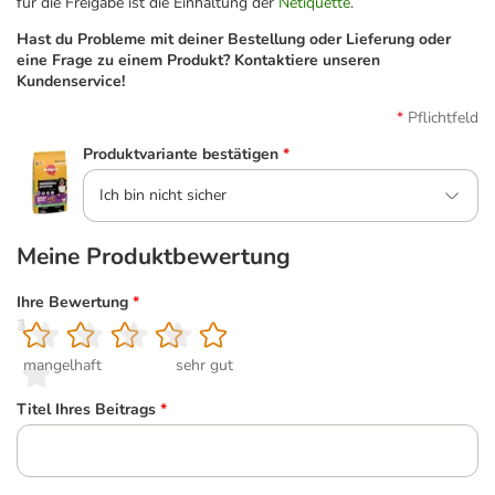
für die Freigabe ist die Einhaltung der
Netiquette
.
Hast du Probleme mit deiner Bestellung oder Lieferung oder
eine Frage zu einem Produkt? Kontaktiere unseren
Kundenservice!
Pflichtfeld
Produktvariante bestätigen
*
Ich bin nicht sicher
Meine Produktbewertung
Ihre Bewertung
*
1
2
3
4
5
mangelhaft
sehr gut
Titel Ihres Beitrags
*