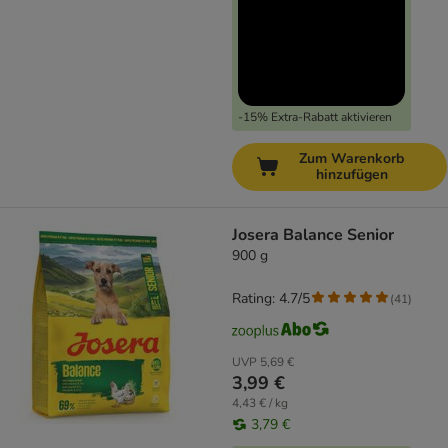
-15% Extra-Rabatt aktivieren
Zum Warenkorb
hinzufügen
Josera Balance Senior
900 g
Rating: 4.7/5
(
41
)
UVP
5,69 €
3,99 €
4,43 € / kg
3,79 €