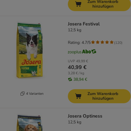
Zum Warenkorb
hinzufügen
Josera Festival
12,5 kg
Rating: 4.7/5
(
120
)
UVP
49,99 €
40,99 €
3,28 € / kg
38,94 €
Zum Warenkorb
4 Varianten
hinzufügen
Josera Optiness
12,5 kg