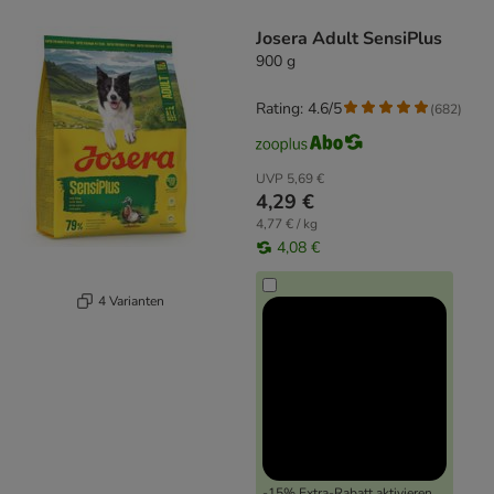
product items have been changed
Josera Adult SensiPlus
900 g
Rating: 4.6/5
(
682
)
UVP
5,69 €
4,29 €
4,77 € / kg
4,08 €
4 Varianten
-15% Extra-Rabatt aktivieren