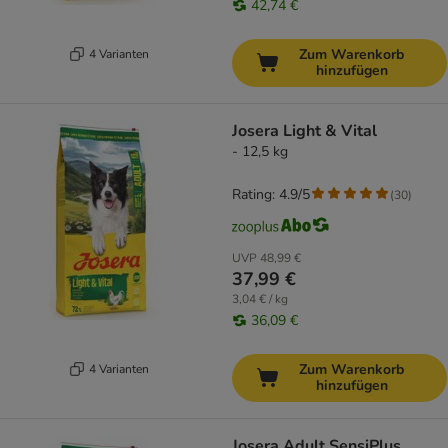
42,74 €
Zum Warenkorb
4 Varianten
hinzufügen
Josera Light & Vital
- 12,5 kg
Rating: 4.9/5
(
30
)
UVP
48,99 €
37,99 €
3,04 € / kg
36,09 €
Zum Warenkorb
4 Varianten
hinzufügen
Josera Adult SensiPlus