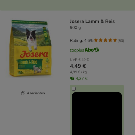
Josera Lamm & Reis
900 g
Rating: 4.6/5
(
50
)
UVP
6,49 €
4,49 €
4,99 € / kg
4,27 €
4 Varianten