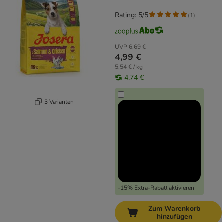
Rating: 5/5
(
1
)
UVP
6,69 €
4,99 €
5,54 € / kg
4,74 €
3 Varianten
-15% Extra-Rabatt aktivieren
Zum Warenkorb
hinzufügen