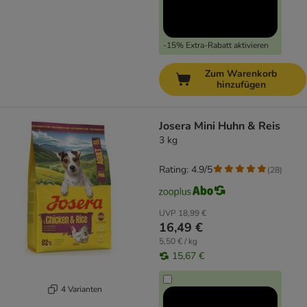
-15% Extra-Rabatt aktivieren
Zum Warenkorb
hinzufügen
Josera Mini Huhn & Reis
3 kg
Rating: 4.9/5
(
28
)
UVP
18,99 €
16,49 €
5,50 € / kg
15,67 €
4 Varianten