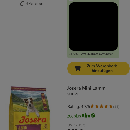
4 Varianten
-15% Extra-Rabatt aktivieren
Zum Warenkorb
hinzufügen
Josera Mini Lamm
900 g
Rating: 4.7/5
(
41
)
UVP
7,19 €