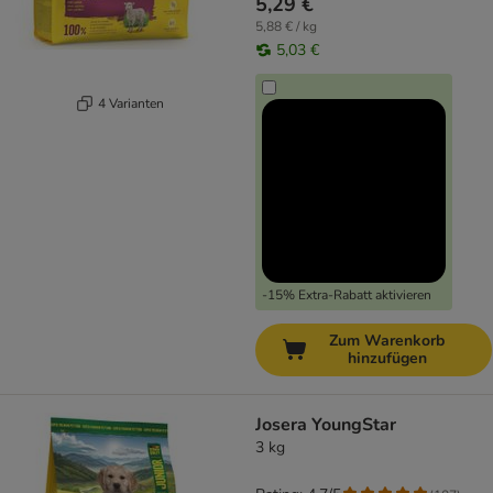
5,29 €
5,88 € / kg
5,03 €
4 Varianten
-15% Extra-Rabatt aktivieren
Zum Warenkorb
hinzufügen
Josera YoungStar
3 kg