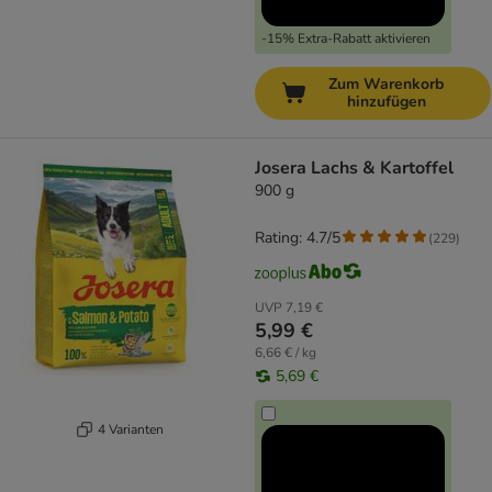
-15% Extra-Rabatt aktivieren
Zum Warenkorb
hinzufügen
Josera Lachs & Kartoffel
900 g
Rating: 4.7/5
(
229
)
UVP
7,19 €
5,99 €
6,66 € / kg
5,69 €
4 Varianten