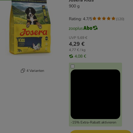
Josera Kids
900 g
Rating: 4.7/5
(
120
)
UVP
5,69 €
4,29 €
4,77 € / kg
4,08 €
4 Varianten
-15% Extra-Rabatt aktivieren