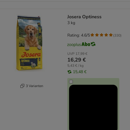
Josera Optiness
3 kg
Rating: 4.6/5
(
330
)
UVP
17,99 €
16,29 €
5,43 € / kg
15,48 €
3 Varianten