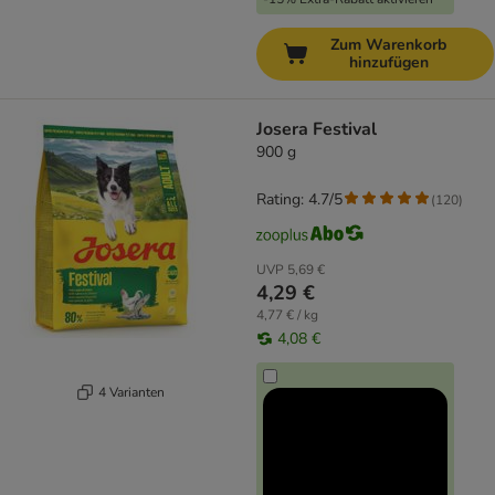
Zum Warenkorb
hinzufügen
Josera Festival
900 g
Rating: 4.7/5
(
120
)
UVP
5,69 €
4,29 €
4,77 € / kg
4,08 €
4 Varianten