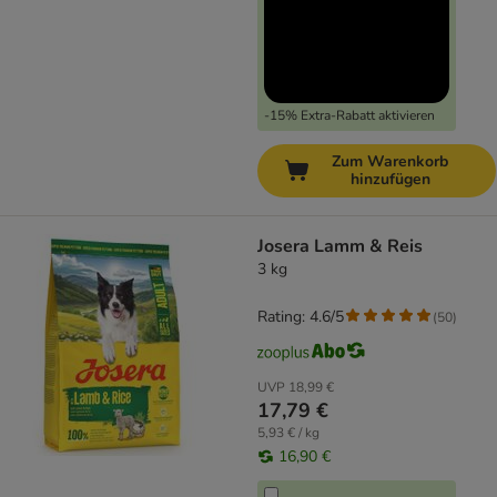
-15% Extra-Rabatt aktivieren
Zum Warenkorb
hinzufügen
Josera Lamm & Reis
3 kg
Rating: 4.6/5
(
50
)
UVP
18,99 €
17,79 €
5,93 € / kg
16,90 €