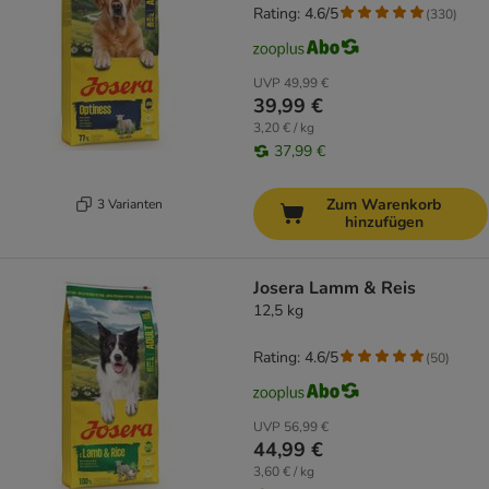
Rating: 4.6/5
(
330
)
UVP
49,99 €
39,99 €
3,20 € / kg
37,99 €
Zum Warenkorb
3 Varianten
hinzufügen
Josera Lamm & Reis
12,5 kg
Rating: 4.6/5
(
50
)
UVP
56,99 €
44,99 €
3,60 € / kg