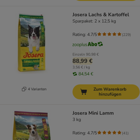
Josera Lachs & Kartoffel
Sparpaket: 2 x 12,5 kg
Rating: 4.7/5
(
229
)
Einzeln
90,98 €
88,99 €
3,56 € / kg
84,54 €
Zum Warenkorb
4 Varianten
hinzufügen
Josera Mini Lamm
3 kg
Rating: 4.7/5
(
41
)