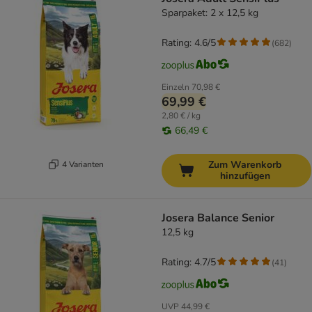
Sparpaket: 2 x 12,5 kg
Rating: 4.6/5
(
682
)
Einzeln
70,98 €
69,99 €
2,80 € / kg
66,49 €
Zum Warenkorb
4 Varianten
hinzufügen
Josera Balance Senior
12,5 kg
Rating: 4.7/5
(
41
)
UVP
44,99 €