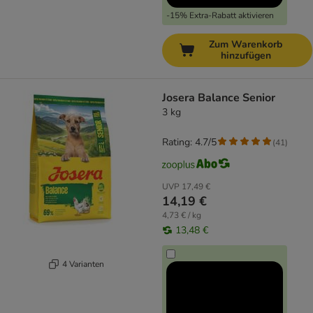
-15% Extra-Rabatt aktivieren
Zum Warenkorb
hinzufügen
Josera Balance Senior
3 kg
Rating: 4.7/5
(
41
)
UVP
17,49 €
14,19 €
4,73 € / kg
13,48 €
4 Varianten