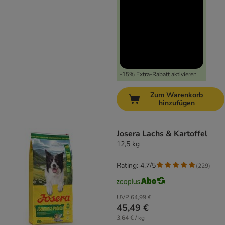
-15% Extra-Rabatt aktivieren
Zum Warenkorb
hinzufügen
Josera Lachs & Kartoffel
12,5 kg
Rating: 4.7/5
(
229
)
UVP
64,99 €
45,49 €
3,64 € / kg