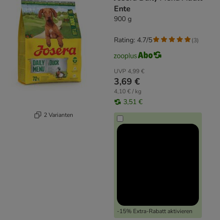
Ente
900 g
Rating: 4.7/5
(
3
)
UVP
4,99 €
3,69 €
4,10 € / kg
3,51 €
2 Varianten
-15% Extra-Rabatt aktivieren