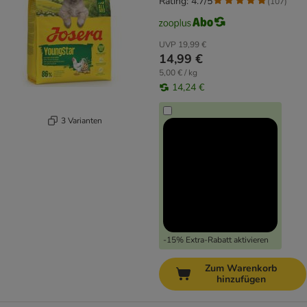
Rating: 4.7/5
(
107
)
UVP
19,99 €
14,99 €
5,00 € / kg
14,24 €
3 Varianten
-15% Extra-Rabatt aktivieren
Zum Warenkorb
hinzufügen