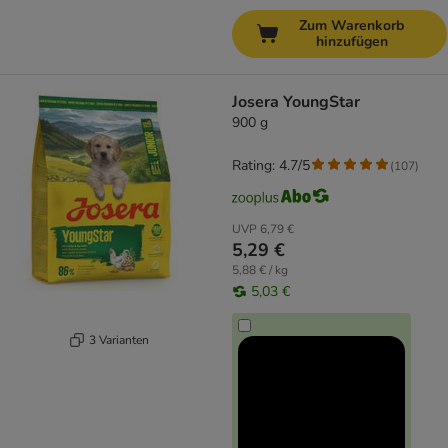
Zum Warenkorb
hinzufügen
Josera YoungStar
900 g
Rating: 4.7/5
(
107
)
UVP
6,79 €
5,29 €
5,88 € / kg
5,03 €
3 Varianten