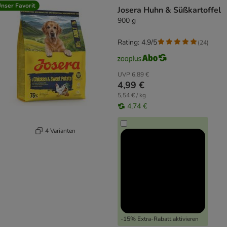
nser Favorit
Josera Huhn & Süßkartoffel
900 g
Rating: 4.9/5
(
24
)
UVP
6,89 €
4,99 €
5,54 € / kg
4,74 €
4 Varianten
-15% Extra-Rabatt aktivieren