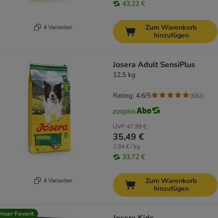
43,22 €
Zum Warenkorb
4 Varianten
hinzufügen
Josera Adult SensiPlus
12,5 kg
Rating: 4.6/5
(
682
)
UVP
47,99 €
35,49 €
2,84 € / kg
33,72 €
Zum Warenkorb
4 Varianten
hinzufügen
nser Favorit