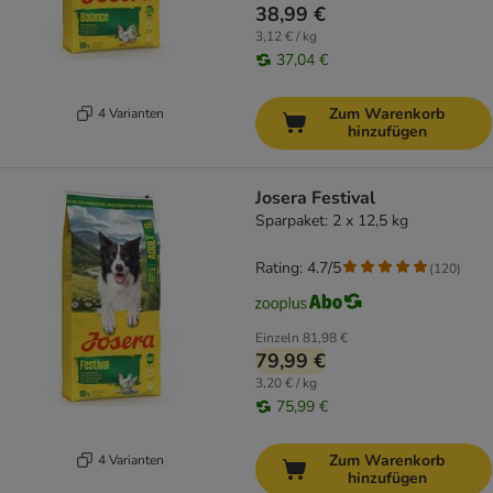
38,99 €
3,12 € / kg
37,04 €
Zum Warenkorb
4 Varianten
hinzufügen
Josera Festival
Sparpaket: 2 x 12,5 kg
Rating: 4.7/5
(
120
)
Einzeln
81,98 €
79,99 €
3,20 € / kg
75,99 €
Zum Warenkorb
4 Varianten
hinzufügen