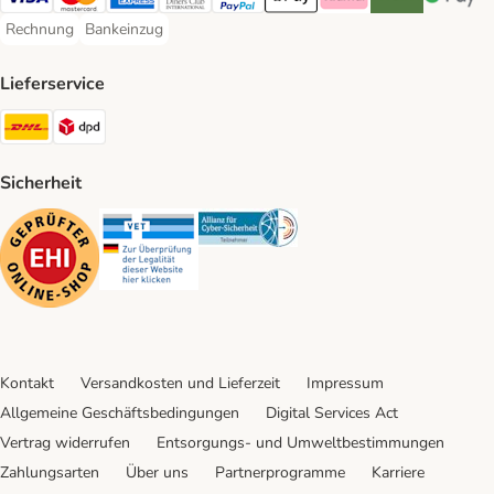
Visa Payment Method
Mastercard Payment Method
American Express Payment Method
Diners Club Payment Method
PayPal Payment Method
Apple Pay Payment Method
Klarna Payment Method
Riverty Payment 
Google P
Rechnung
Bankeinzug
Rechnung Payment Method
Bankeinzug Payment Method
Lieferservice
DHL Shipping Method
DPD Shipping Method
Sicherheit
Security
Security
Security
Kontakt
Versandkosten und Lieferzeit
Impressum
Allgemeine Geschäftsbedingungen
Digital Services Act
Vertrag widerrufen
Entsorgungs- und Umweltbestimmungen
Zahlungsarten
Über uns
Partnerprogramme
Karriere