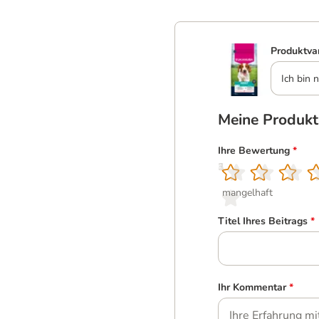
Produktva
Ich bin n
Meine Produk
Ihre Bewertung
*
1
2
3
4
5
mangelhaft
Titel Ihres Beitrags
*
Ihr Kommentar
*