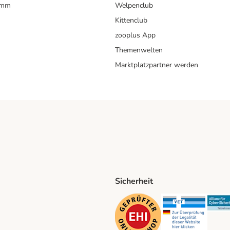
amm
Welpenclub
Kittenclub
zooplus App
Themenwelten
Marktplatzpartner werden
Sicherheit
ping Method
D Shipping Method
Security
Securit