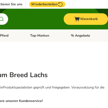
tieren Sie uns
Wiederbestellen
Warenkorb
Pferd
Top-Marken
% Angebote
: Fisch
tegorie-Menü öffnen: Vogel
Kategorie-Menü öffnen: Pferd
Kategorie-Menü öffnen: T
um Breed Lachs
\nProduktspezialisten geprüft und freigegeben. Voraussetzung für die
iere unseren Kundenservice!