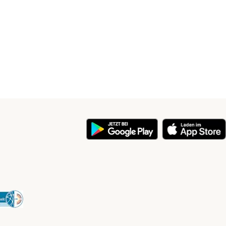
y
Security