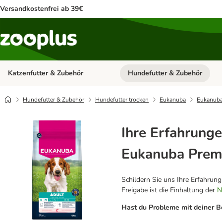
Versandkostenfrei ab 39€
Katzenfutter & Zubehör
Hundefutter & Zubehör
Kategorie-Menü öffnen: Katzenf
Hundefutter & Zubehör
Hundefutter trocken
Eukanuba
Eukanuba
Ihre Erfahrunge
Eukanuba Premi
Schildern Sie uns Ihre Erfahrun
Freigabe ist die Einhaltung der
N
Hast du Probleme mit deiner B