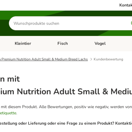
Kontak
Produkte
suchen
Kleintier
Fisch
Vogel
utter & Zubehör
Kategorie-Menü öffnen: Hundefutter & Zubehör
Kategorie-Menü öffnen: Kleintier
Kategorie-Menü öffnen
Ka
 Premium Nutrition Adult Small & Medium Breed Lachs
Kundenbewertung
n mit
um Nutrition Adult Small & Medi
g mit diesem Produkt. Alle Bewertungen, positiv wie negativ, werden von
etiquette
.
estellung oder Lieferung oder eine Frage zu einem Produkt? Kontakt