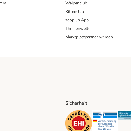
amm
Welpenclub
Kittenclub
zooplus App
Themenwelten
Marktplatzpartner werden
Sicherheit
ping Method
D Shipping Method
Security
Securit