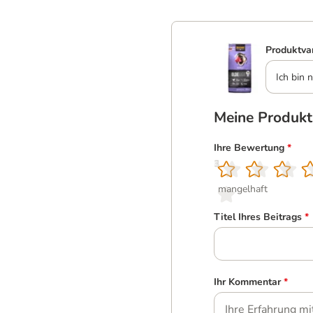
Produktva
Ich bin n
Meine Produk
Ihre Bewertung
*
1
2
3
4
5
mangelhaft
Titel Ihres Beitrags
*
Ihr Kommentar
*