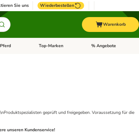
tieren Sie uns
Wiederbestellen
Warenkorb
Pferd
Top-Marken
% Angebote
: Fisch
tegorie-Menü öffnen: Vogel
Kategorie-Menü öffnen: Pferd
Kategorie-Menü öffnen: T
\nProduktspezialisten geprüft und freigegeben. Voraussetzung für die
iere unseren Kundenservice!