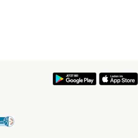
y
Security