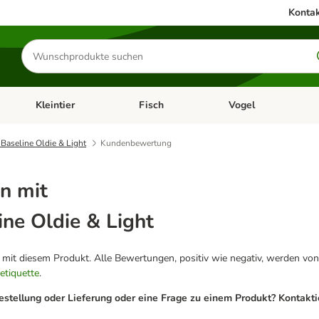
Kontak
Produkte
suchen
Kleintier
Fisch
Vogel
utter & Zubehör
Kategorie-Menü öffnen: Hundefutter & Zubehör
Kategorie-Menü öffnen: Kleintier
Kategorie-Menü öffnen
Ka
Baseline Oldie & Light
Kundenbewertung
n mit
ne Oldie & Light
g mit diesem Produkt. Alle Bewertungen, positiv wie negativ, werden von
etiquette
.
estellung oder Lieferung oder eine Frage zu einem Produkt? Kontakt