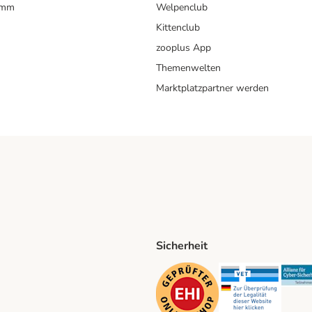
amm
Welpenclub
Kittenclub
zooplus App
Themenwelten
Marktplatzpartner werden
Sicherheit
ping Method
D Shipping Method
Security
Securit