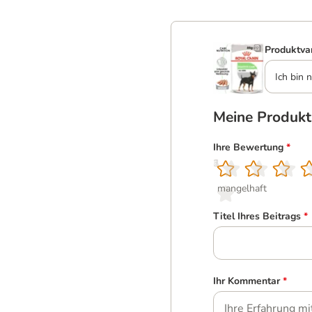
Produktva
Ich bin n
Meine Produk
Ihre Bewertung
*
1
2
3
4
5
mangelhaft
Titel Ihres Beitrags
*
Ihr Kommentar
*