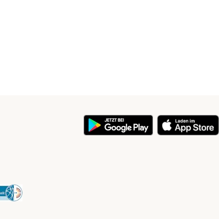
y
Security