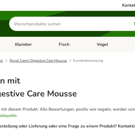
Kontak
Produkte
suchen
Kleintier
Fisch
Vogel
utter & Zubehör
Kategorie-Menü öffnen: Hundefutter & Zubehör
Kategorie-Menü öffnen: Kleintier
Kategorie-Menü öffnen
Ka
on
Royal Canin Digestive Care Mousse
Kundenbewertung
n mit
gestive Care Mousse
g mit diesem Produkt. Alle Bewertungen, positiv wie negativ, werden von
etiquette
.
estellung oder Lieferung oder eine Frage zu einem Produkt? Kontakt