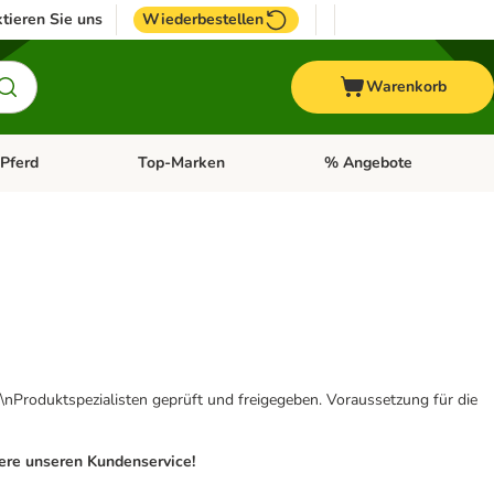
tieren Sie uns
Wiederbestellen
Warenkorb
Pferd
Top-Marken
% Angebote
: Fisch
tegorie-Menü öffnen: Vogel
Kategorie-Menü öffnen: Pferd
Kategorie-Menü öffnen: T
\nProduktspezialisten geprüft und freigegeben. Voraussetzung für die
iere unseren Kundenservice!