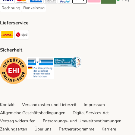
Visa Payment Method
Mastercard Payment Method
American Express Payment Method
Diners Club Payment Method
PayPal Payment Method
Apple Pay Payment Method
Klarna Payment Method
Riverty Payment 
Google P
Rechnung
Bankeinzug
Rechnung Payment Method
Bankeinzug Payment Method
Lieferservice
DHL Shipping Method
DPD Shipping Method
Sicherheit
Security
Security
Security
Kontakt
Versandkosten und Lieferzeit
Impressum
Allgemeine Geschäftsbedingungen
Digital Services Act
Vertrag widerrufen
Entsorgungs- und Umweltbestimmungen
Zahlungsarten
Über uns
Partnerprogramme
Karriere