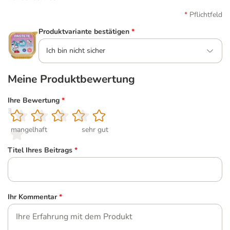
Pflichtfeld
Produktvariante bestätigen
*
Ich bin nicht sicher
Meine Produktbewertung
Ihre Bewertung
*
1
2
3
4
5
mangelhaft
sehr gut
Titel Ihres Beitrags
*
Ihr Kommentar
*