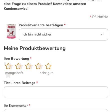
eine Frage zu einem Produkt? Kontaktiere unseren
Kundenservice!
Pflichtfeld
Produktvariante bestätigen
*
Ich bin nicht sicher
Meine Produktbewertung
Ihre Bewertung
*
1
2
3
4
5
mangelhaft
sehr gut
Titel Ihres Beitrags
*
Ihr Kommentar
*