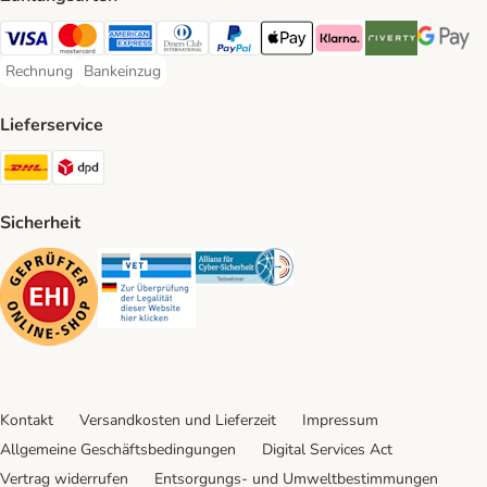
Visa Payment Method
Mastercard Payment Method
American Express Payment Method
Diners Club Payment Method
PayPal Payment Method
Apple Pay Payment Method
Klarna Payment Method
Riverty Payment 
Google P
Rechnung
Bankeinzug
Rechnung Payment Method
Bankeinzug Payment Method
Lieferservice
DHL Shipping Method
DPD Shipping Method
Sicherheit
Security
Security
Security
Kontakt
Versandkosten und Lieferzeit
Impressum
Allgemeine Geschäftsbedingungen
Digital Services Act
Vertrag widerrufen
Entsorgungs- und Umweltbestimmungen