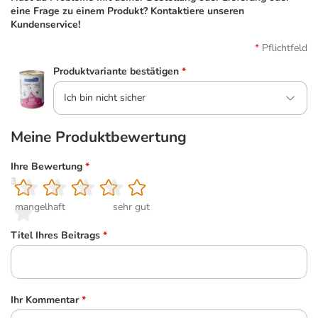
eine Frage zu einem Produkt? Kontaktiere unseren
Kundenservice!
Pflichtfeld
Produktvariante bestätigen
*
Ich bin nicht sicher
Meine Produktbewertung
Ihre Bewertung
*
1
2
3
4
5
mangelhaft
sehr gut
Titel Ihres Beitrags
*
Ihr Kommentar
*