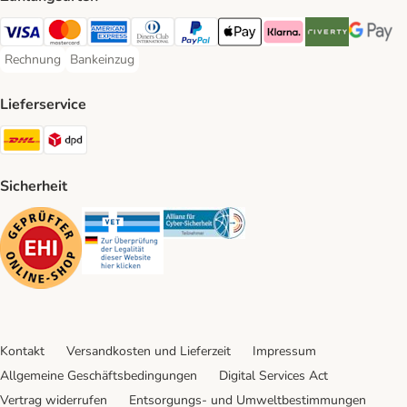
Visa Payment Method
Mastercard Payment Method
American Express Payment Method
Diners Club Payment Method
PayPal Payment Method
Apple Pay Payment Method
Klarna Payment Method
Riverty Payment 
Google P
Rechnung
Bankeinzug
Rechnung Payment Method
Bankeinzug Payment Method
Lieferservice
DHL Shipping Method
DPD Shipping Method
Sicherheit
Security
Security
Security
Kontakt
Versandkosten und Lieferzeit
Impressum
Allgemeine Geschäftsbedingungen
Digital Services Act
Vertrag widerrufen
Entsorgungs- und Umweltbestimmungen