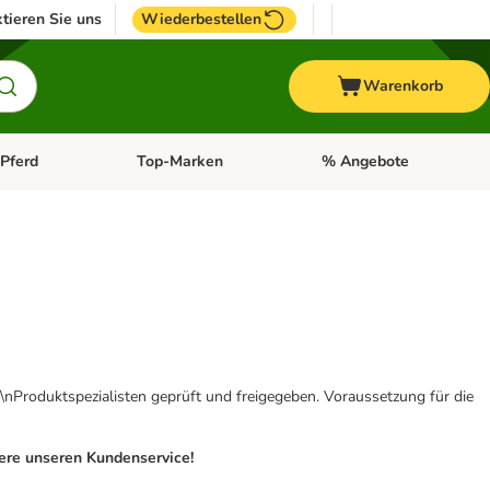
tieren Sie uns
Wiederbestellen
Warenkorb
Pferd
Top-Marken
% Angebote
: Fisch
tegorie-Menü öffnen: Vogel
Kategorie-Menü öffnen: Pferd
Kategorie-Menü öffnen: T
\nProduktspezialisten geprüft und freigegeben. Voraussetzung für die
iere unseren Kundenservice!