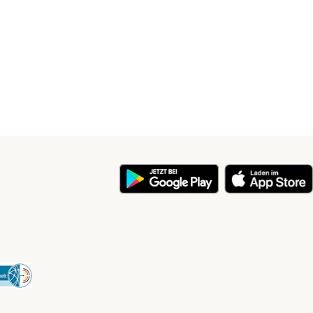
y
Security