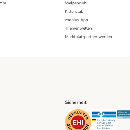
amm
Welpenclub
Kittenclub
zooplus App
Themenwelten
Marktplatzpartner werden
Sicherheit
ping Method
D Shipping Method
Security
Securit