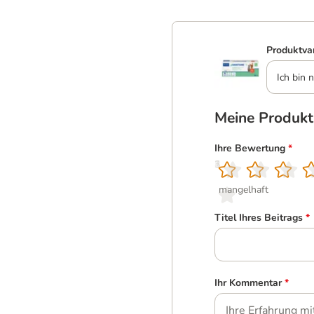
Produktva
Ich bin n
Meine Produk
Ihre Bewertung
*
1
2
3
4
5
mangelhaft
Titel Ihres Beitrags
*
Ihr Kommentar
*