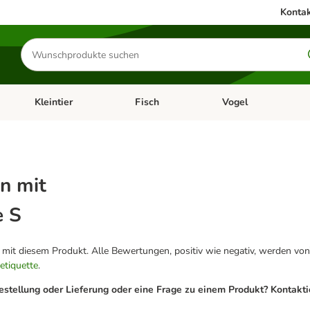
Kontak
Produkte
suchen
Kleintier
Fisch
Vogel
utter & Zubehör
Kategorie-Menü öffnen: Hundefutter & Zubehör
Kategorie-Menü öffnen: Kleintier
Kategorie-Menü öffnen
Ka
n mit
e S
g mit diesem Produkt. Alle Bewertungen, positiv wie negativ, werden von
etiquette
.
estellung oder Lieferung oder eine Frage zu einem Produkt? Kontakt