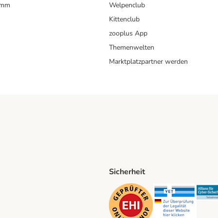
amm
Welpenclub
Kittenclub
zooplus App
Themenwelten
Marktplatzpartner werden
Sicherheit
ping Method
D Shipping Method
Security
Securit