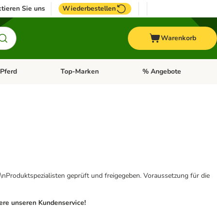
tieren Sie uns
Wiederbestellen
Warenkorb
Pferd
Top-Marken
% Angebote
: Fisch
tegorie-Menü öffnen: Vogel
Kategorie-Menü öffnen: Pferd
Kategorie-Menü öffnen: T
\nProduktspezialisten geprüft und freigegeben. Voraussetzung für die
iere unseren Kundenservice!