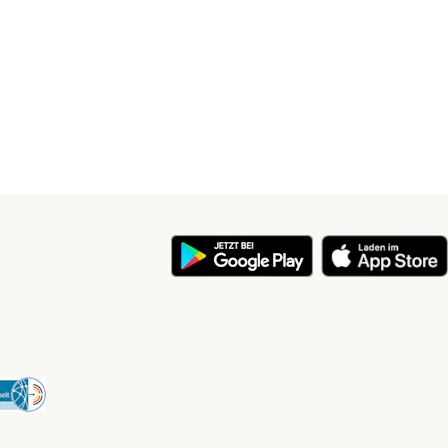
y
Security