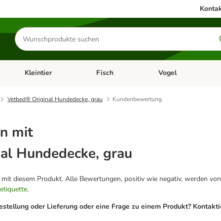
Kontak
Produkte
suchen
Kleintier
Fisch
Vogel
utter & Zubehör
Kategorie-Menü öffnen: Hundefutter & Zubehör
Kategorie-Menü öffnen: Kleintier
Kategorie-Menü öffnen
Ka
Vetbed® Original Hundedecke, grau
Kundenbewertung
n mit
al Hundedecke, grau
g mit diesem Produkt. Alle Bewertungen, positiv wie negativ, werden von
etiquette
.
estellung oder Lieferung oder eine Frage zu einem Produkt? Kontakt