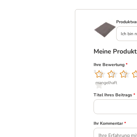
Produktva
Ich bin n
Meine Produk
Ihre Bewertung
*
1
2
3
4
5
mangelhaft
Titel Ihres Beitrags
*
Ihr Kommentar
*