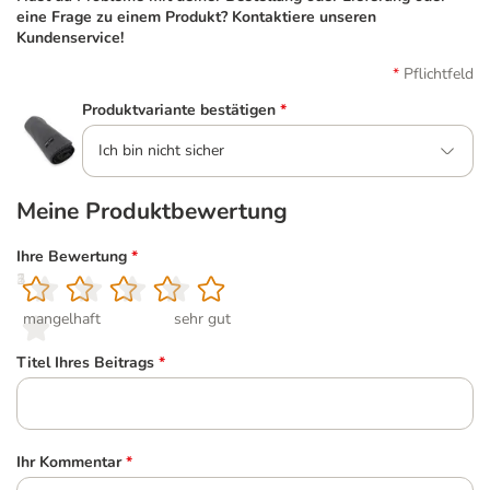
eine Frage zu einem Produkt? Kontaktiere unseren
Kundenservice!
Pflichtfeld
Produktvariante bestätigen
*
Ich bin nicht sicher
Meine Produktbewertung
Ihre Bewertung
*
1
2
3
4
5
mangelhaft
sehr gut
Titel Ihres Beitrags
*
Ihr Kommentar
*