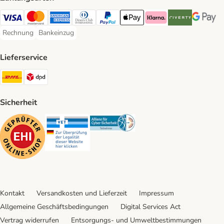
Visa Payment Method
Mastercard Payment Method
American Express Payment Method
Diners Club Payment Method
PayPal Payment Method
Apple Pay Payment Method
Klarna Payment Method
Riverty Payment 
Google P
Rechnung
Bankeinzug
Rechnung Payment Method
Bankeinzug Payment Method
Lieferservice
DHL Shipping Method
DPD Shipping Method
Sicherheit
Security
Security
Security
Kontakt
Versandkosten und Lieferzeit
Impressum
Allgemeine Geschäftsbedingungen
Digital Services Act
Vertrag widerrufen
Entsorgungs- und Umweltbestimmungen