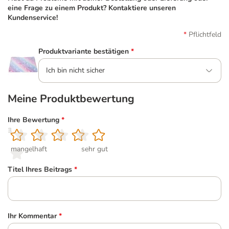
eine Frage zu einem Produkt? Kontaktiere unseren
Kundenservice!
Pflichtfeld
Produktvariante bestätigen
*
Ich bin nicht sicher
Meine Produktbewertung
Ihre Bewertung
*
1
2
3
4
5
mangelhaft
sehr gut
Titel Ihres Beitrags
*
Ihr Kommentar
*