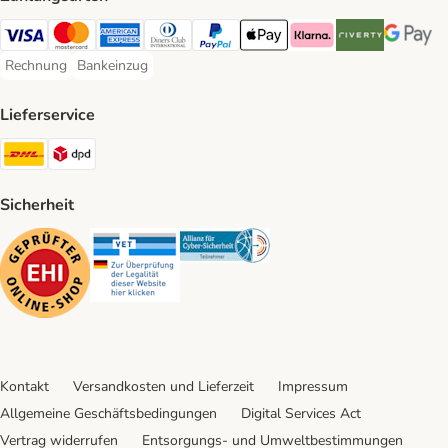
Visa Payment Method
Mastercard Payment Method
American Express Payment Method
Diners Club Payment Method
PayPal Payment Method
Apple Pay Payment Method
Klarna Payment Method
Riverty Payment 
Google P
Rechnung
Bankeinzug
Rechnung Payment Method
Bankeinzug Payment Method
Lieferservice
DHL Shipping Method
DPD Shipping Method
Sicherheit
Security
Security
Security
Kontakt
Versandkosten und Lieferzeit
Impressum
Allgemeine Geschäftsbedingungen
Digital Services Act
Vertrag widerrufen
Entsorgungs- und Umweltbestimmungen