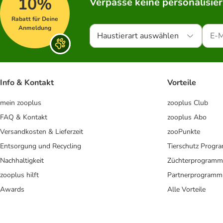
10%
Verpasse keine personalisie
Rabatt für Deine
Anmeldung
Haustierart auswählen
Info & Kontakt
Vorteile
mein zooplus
zooplus Club
FAQ & Kontakt
zooplus Abo
Versandkosten & Lieferzeit
zooPunkte
Entsorgung und Recycling
Tierschutz Progr
Nachhaltigkeit
Züchterprogramm
zooplus hilft
Partnerprogramm
Awards
Alle Vorteile