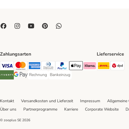
Zahlungsarten
Lieferservice
DHL Ship
DP
Visa Payment Method
Mastercard Payment Method
American Express Payment Method
Diners Club Payment Method
PayPal Payment Method
Apple Pay Payment Method
Klarna Payment Method
Rechnung
Bankeinzug
Rechnung Payment Method
Bankeinzug Payment Method
Riverty Payment Method
Google Pay Payment Method
Kontakt
Versandkosten und Lieferzeit
Impressum
Allgemeine
Über uns
Partnerprogramme
Karriere
Corporate Website
D
© zooplus SE
2026