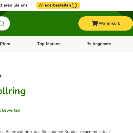
tieren Sie uns
Wiederbestellen
Warenkorb
Pferd
Top-Marken
% Angebote
: Fisch
tegorie-Menü öffnen: Vogel
Kategorie-Menü öffnen: Pferd
Kategorie-Menü öffnen: T
r
llring
t bewerten
ixie Baumwollring, das Sie anderen Kunden zeigen möchten?