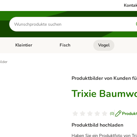
Kontak
Produkte
suchen
Kleintier
Fisch
Vogel
utter & Zubehör
Kategorie-Menü öffnen: Hundefutter & Zubehör
Kategorie-Menü öffnen: Kleintier
Kategorie-Menü öffnen
Ka
lder
Produktbilder von Kunden fü
Trixie Baumwo
Produk
(
0
)
Produktbild hochladen
Haben Sie ein Produktfoto von Tr