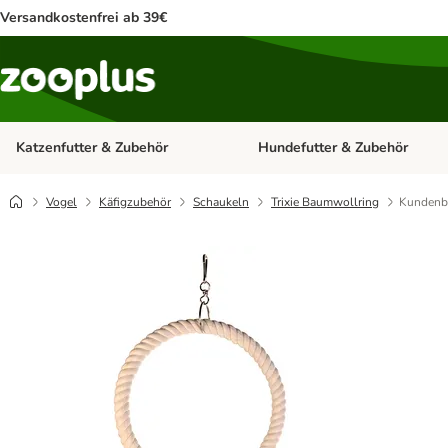
Versandkostenfrei ab 39€
Katzenfutter & Zubehör
Hundefutter & Zubehör
Kategorie-Menü öffnen: Katzenf
Vogel
Käfigzubehör
Schaukeln
Trixie Baumwollring
Kundenbi