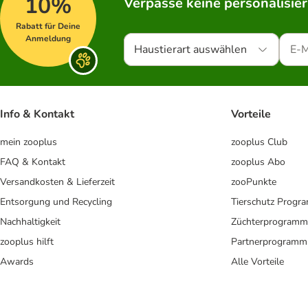
10%
Verpasse keine personalisie
Rabatt für Deine
Anmeldung
Haustierart auswählen
Info & Kontakt
Vorteile
mein zooplus
zooplus Club
FAQ & Kontakt
zooplus Abo
Versandkosten & Lieferzeit
zooPunkte
Entsorgung und Recycling
Tierschutz Progr
Nachhaltigkeit
Züchterprogramm
zooplus hilft
Partnerprogramm
Awards
Alle Vorteile