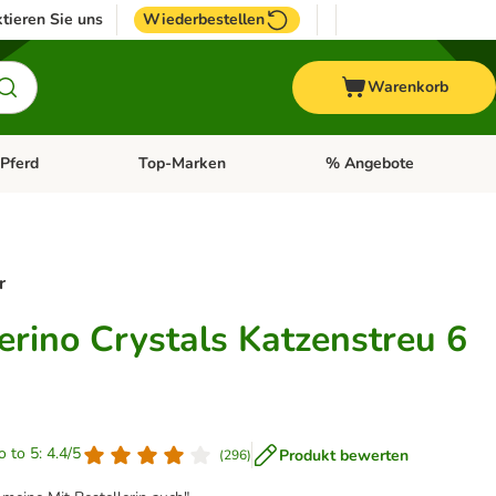
tieren Sie uns
Wiederbestellen
Warenkorb
Pferd
Top-Marken
% Angebote
: Fisch
tegorie-Menü öffnen: Vogel
Kategorie-Menü öffnen: Pferd
Kategorie-Menü öffnen: T
r
erino Crystals Katzenstreu 6
o to 5: 4.4/5
Produkt bewerten
(
296
)