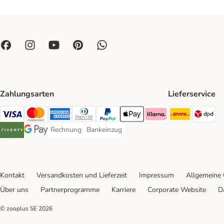
Zahlungsarten
Lieferservice
DHL Ship
DP
Visa Payment Method
Mastercard Payment Method
American Express Payment Method
Diners Club Payment Method
PayPal Payment Method
Apple Pay Payment Method
Klarna Payment Method
Rechnung
Bankeinzug
Rechnung Payment Method
Bankeinzug Payment Method
Riverty Payment Method
Google Pay Payment Method
Kontakt
Versandkosten und Lieferzeit
Impressum
Allgemeine
Über uns
Partnerprogramme
Karriere
Corporate Website
D
© zooplus SE
2026