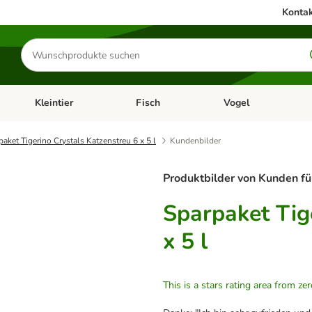
Kontak
Produkte
suchen
Kleintier
Fisch
Vogel
utter & Zubehör
Kategorie-Menü öffnen: Hundefutter & Zubehör
Kategorie-Menü öffnen: Kleintier
Kategorie-Menü öffnen
Ka
paket Tigerino Crystals Katzenstreu 6 x 5 l
Kundenbilder
Produktbilder von Kunden fü
Sparpaket Tig
x 5 l
This is a stars rating area from zer