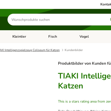
Kontak
Produkte
suchen
Kleintier
Fisch
Vogel
utter & Zubehör
Kategorie-Menü öffnen: Hundefutter & Zubehör
Kategorie-Menü öffnen: Kleintier
Kategorie-Menü öffnen
Ka
AKI Intelligenzspielzeug Coliseum für Katzen
Kundenbilder
Produktbilder von Kunden fü
TIAKI Intellig
Katzen
This is a stars rating area from zer