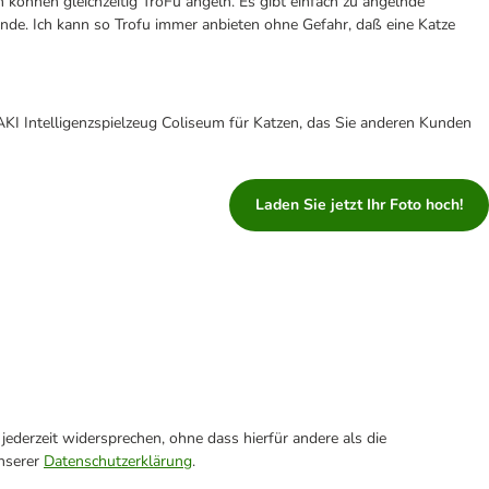
 können gleichzeitig TroFu angeln. Es gibt einfach zu angelnde
ende. Ich kann so Trofu immer anbieten ohne Gefahr, daß eine Katze
KI Intelligenzspielzeug Coliseum für Katzen, das Sie anderen Kunden
Laden Sie jetzt Ihr Foto hoch!
ederzeit widersprechen, ohne dass hierfür andere als die
unserer
Datenschutzerklärung
.