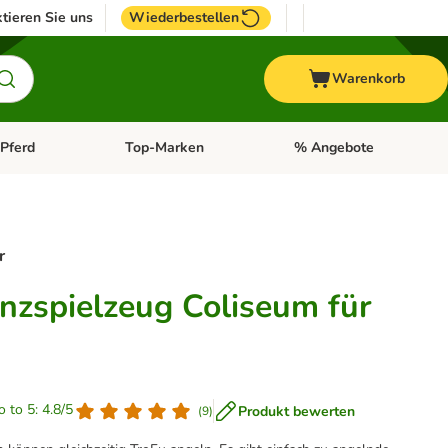
tieren Sie uns
Wiederbestellen
Warenkorb
Pferd
Top-Marken
% Angebote
: Fisch
tegorie-Menü öffnen: Vogel
Kategorie-Menü öffnen: Pferd
Kategorie-Menü öffnen: T
r
enzspielzeug Coliseum für
o to 5: 4.8/5
Produkt bewerten
(
9
)