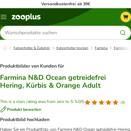
Versandkostenfrei ab 39€
Menü
Produkte
suchen
Katzenfutter & Zubehör
Katzenfutter trocken
Farmina
Farmina N&
Produktbilder von Kunden für
Farmina N&D Ocean getreidefrei
Hering, Kürbis & Orange Adult
This is a stars rating area from zero to 5: 5.0/5
(
3
)
Produkt bewerten
Produktbild hochladen
Haben Sie ein Produktfoto von Farmina N&D Ocean getreidefrei Hering,