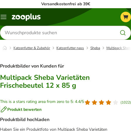
Versandkostenfrei ab 39€
Menü
Produkte
suchen
Katzenfutter & Zubehör
Katzenfutter nass
Sheba
Multipack Sheba
Produktbilder von Kunden für
Multipack Sheba Varietäten
Frischebeutel 12 x 85 g
This is a stars rating area from zero to 5: 4.4/5
(
1022
)
Produkt bewerten
Produktbild hochladen
Haben Sie ein Produktfoto von Multipack Sheba Varietäten