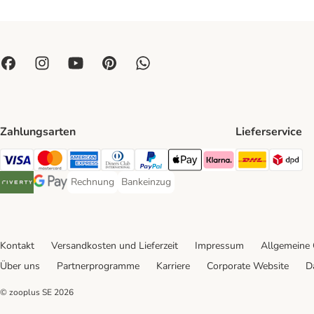
Zahlungsarten
Lieferservice
DHL Ship
DP
Visa Payment Method
Mastercard Payment Method
American Express Payment Method
Diners Club Payment Method
PayPal Payment Method
Apple Pay Payment Method
Klarna Payment Method
Rechnung
Bankeinzug
Rechnung Payment Method
Bankeinzug Payment Method
Riverty Payment Method
Google Pay Payment Method
Kontakt
Versandkosten und Lieferzeit
Impressum
Allgemeine
Über uns
Partnerprogramme
Karriere
Corporate Website
D
© zooplus SE
2026