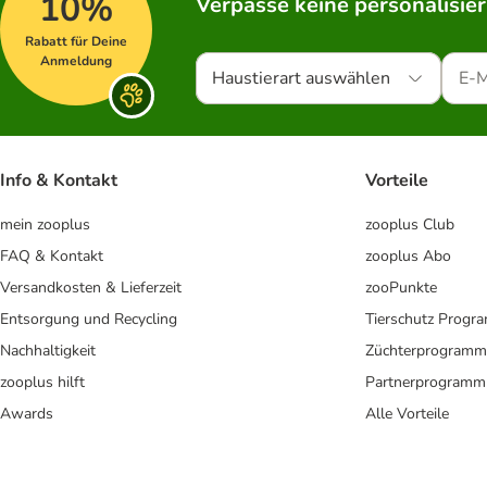
10%
Verpasse keine personalisie
Rabatt für Deine
Anmeldung
Haustierart auswählen
Info & Kontakt
Vorteile
mein zooplus
zooplus Club
FAQ & Kontakt
zooplus Abo
Versandkosten & Lieferzeit
zooPunkte
Entsorgung und Recycling
Tierschutz Progr
Nachhaltigkeit
Züchterprogramm
zooplus hilft
Partnerprogramm
Awards
Alle Vorteile