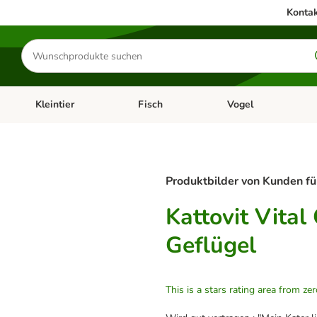
Kontak
Produkte
suchen
Kleintier
Fisch
Vogel
utter & Zubehör
Kategorie-Menü öffnen: Hundefutter & Zubehör
Kategorie-Menü öffnen: Kleintier
Kategorie-Menü öffnen
Ka
Produktbilder von Kunden fü
Kattovit Vital
Geflügel
This is a stars rating area from zer