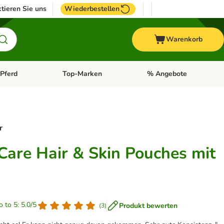
tieren Sie uns
Wiederbestellen
Warenkorb
Pferd
Top-Marken
% Angebote
: Fisch
tegorie-Menü öffnen: Vogel
Kategorie-Menü öffnen: Pferd
Kategorie-Menü öffnen: T
r
 Care Hair & Skin Pouches mit
o to 5: 5.0/5
Produkt bewerten
(
3
)