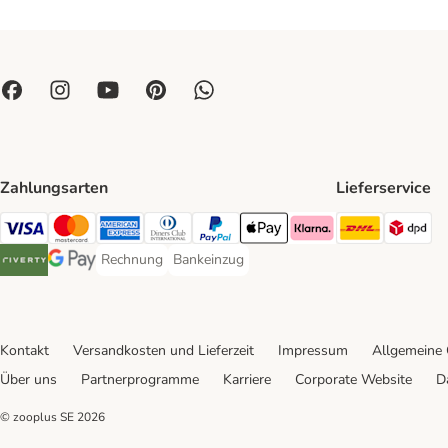
Zahlungsarten
Lieferservice
DHL Ship
DP
Visa Payment Method
Mastercard Payment Method
American Express Payment Method
Diners Club Payment Method
PayPal Payment Method
Apple Pay Payment Method
Klarna Payment Method
Rechnung
Bankeinzug
Rechnung Payment Method
Bankeinzug Payment Method
Riverty Payment Method
Google Pay Payment Method
Kontakt
Versandkosten und Lieferzeit
Impressum
Allgemeine
Über uns
Partnerprogramme
Karriere
Corporate Website
D
© zooplus SE
2026