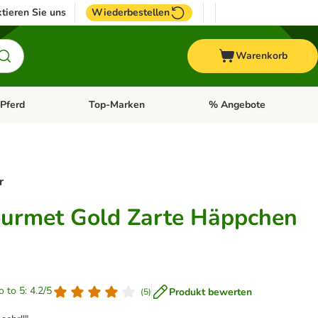
tieren Sie uns
Wiederbestellen
Warenkorb
Pferd
Top-Marken
% Angebote
: Fisch
tegorie-Menü öffnen: Vogel
Kategorie-Menü öffnen: Pferd
Kategorie-Menü öffnen: T
r
urmet Gold Zarte Häppchen
o to 5: 4.2/5
Produkt bewerten
(
5
)