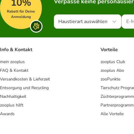
10%
Verpasse keine personalisie
Rabatt für Deine
Anmeldung
Haustierart auswählen
Info & Kontakt
Vorteile
mein zooplus
zooplus Club
FAQ & Kontakt
zooplus Abo
Versandkosten & Lieferzeit
zooPunkte
Entsorgung und Recycling
Tierschutz Progr
Nachhaltigkeit
Züchterprogramm
zooplus hilft
Partnerprogramm
Awards
Alle Vorteile