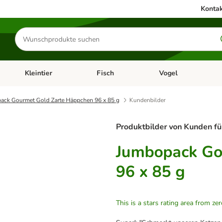
Kontak
Produkte
suchen
Kleintier
Fisch
Vogel
utter & Zubehör
Kategorie-Menü öffnen: Hundefutter & Zubehör
Kategorie-Menü öffnen: Kleintier
Kategorie-Menü öffnen
Ka
ack Gourmet Gold Zarte Häppchen 96 x 85 g
Kundenbilder
Produktbilder von Kunden fü
Jumbopack Go
96 x 85 g
This is a stars rating area from zer