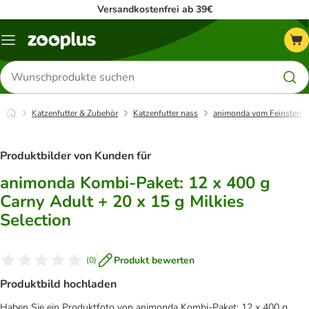
Versandkostenfrei ab 39€
Menü
Produkte
suchen
Katzenfutter & Zubehör
Katzenfutter nass
animonda vom Feinsten
Produktbilder von Kunden für
animonda Kombi-Paket: 12 x 400 g
Carny Adult + 20 x 15 g Milkies
Selection
Produkt bewerten
(
0
)
Produktbild hochladen
Haben Sie ein Produktfoto von animonda Kombi-Paket: 12 x 400 g