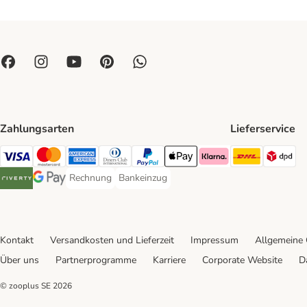
Zahlungsarten
Lieferservice
DHL Ship
DP
Visa Payment Method
Mastercard Payment Method
American Express Payment Method
Diners Club Payment Method
PayPal Payment Method
Apple Pay Payment Method
Klarna Payment Method
Rechnung
Bankeinzug
Rechnung Payment Method
Bankeinzug Payment Method
Riverty Payment Method
Google Pay Payment Method
Kontakt
Versandkosten und Lieferzeit
Impressum
Allgemeine
Über uns
Partnerprogramme
Karriere
Corporate Website
D
© zooplus SE
2026