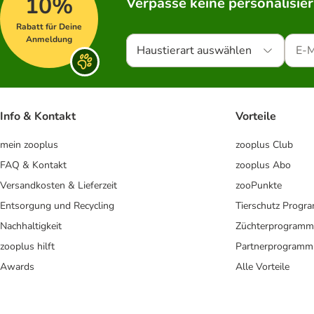
10%
Verpasse keine personalisie
Rabatt für Deine
Anmeldung
Haustierart auswählen
Info & Kontakt
Vorteile
mein zooplus
zooplus Club
FAQ & Kontakt
zooplus Abo
Versandkosten & Lieferzeit
zooPunkte
Entsorgung und Recycling
Tierschutz Progr
Nachhaltigkeit
Züchterprogramm
zooplus hilft
Partnerprogramm
Awards
Alle Vorteile