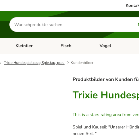
Kontak
Produkte
suchen
Kleintier
Fisch
Vogel
utter & Zubehör
Kategorie-Menü öffnen: Hundefutter & Zubehör
Kategorie-Menü öffnen: Kleintier
Kategorie-Menü öffnen
Ka
Trixie Hundespielzeug Spieltau, grau
Kundenbilder
Produktbilder von Kunden fü
Trixie Hundesp
This is a stars rating area from zer
Spiel und Kauseil: "Unserer Hündin
neuen Seil. "