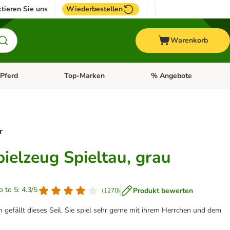
tieren Sie uns
Wiederbestellen
Warenkorb
Pferd
Top-Marken
% Angebote
: Fisch
tegorie-Menü öffnen: Vogel
Kategorie-Menü öffnen: Pferd
Kategorie-Menü öffnen: T
r
ielzeug Spieltau, grau
o to 5: 4.3/5
Produkt bewerten
(
1270
)
 gefällt dieses Seil. Sie spiel sehr gerne mit ihrem Herrchen und dem