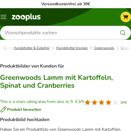
Versandkostenfrei ab 39€
Menü
Produkte
suchen
Hundefutter & Zubehör
Hundefutter trocken
Greenwoods
Greenw
Produktbilder von Kunden für
Greenwoods Lamm mit Kartoffeln,
Spinat und Cranberries
This is a stars rating area from zero to 5: 4.3/5
(
64
)
Produkt bewerten
Produktbild hochladen
Haben Sie ein Produktfoto von Greenwoods Lamm mit Kartoffeln,