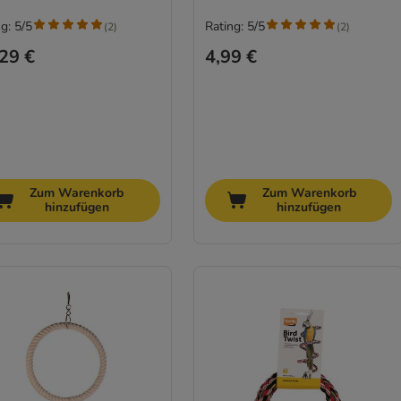
g: 5/5
Rating: 5/5
(
2
)
(
2
)
29 €
4,99 €
Zum Warenkorb
Zum Warenkorb
hinzufügen
hinzufügen