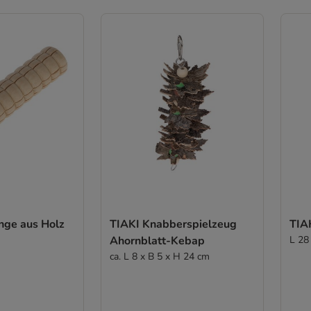
nge aus Holz
TIAKI Knabberspielzeug
TIA
Ahornblatt-Kebap
L 28
ca. L 8 x B 5 x H 24 cm