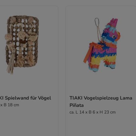
KI Spielwand für Vögel
TIAKI Vogelspielzeug Lama
 x B 18 cm
Piñata
ca. L 14 x B 6 x H 23 cm