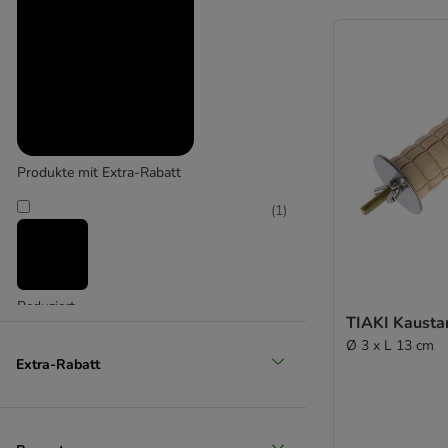
Produkte mit Extra-Rabatt
(
1
)
Reduziert
TIAKI Kausta
(
2
)
Ø 3 x L 13 cm
Extra-Rabatt