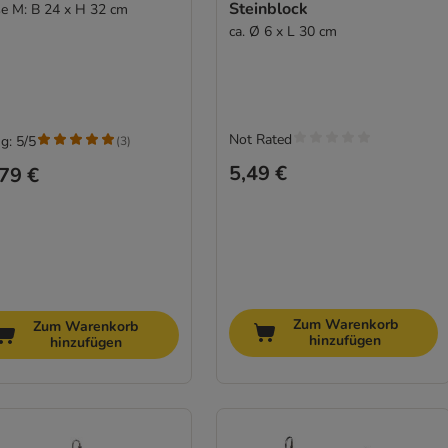
Steinblock
e M: B 24 x H 32 cm
ca. Ø 6 x L 30 cm
Not Rated
g: 5/5
(
3
)
5,49 €
79 €
Zum Warenkorb
Zum Warenkorb
hinzufügen
hinzufügen