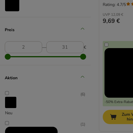
Rating: 4.7/5
UVP
12,09 €
TIAKI
9,69 €
(
5
)
Preis
―
€
Trixie
Aktion
(
6
)
-50% Extra-Rabatt
Neu
Zum 
hi
(
1
)