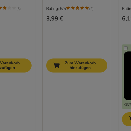
Rating: 5/5
Ratin
(
5
)
(
2
)
3,99 €
6,1
Warenkorb
Zum Warenkorb
nzufügen
hinzufügen
-35%