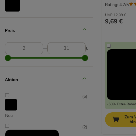
Rating: 4.7/5
UVP
12,09 €
TIAKI
9,69 €
(
5
)
Preis
―
€
Trixie
Aktion
(
6
)
-50% Extra-Rabatt
Neu
Zum 
hi
(
2
)