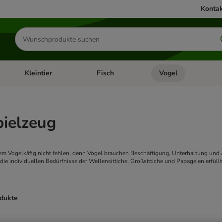
Kontak
Produkte
suchen
Kleintier
Fisch
Vogel
utter & Zubehör
Kategorie-Menü öffnen: Hundefutter & Zubehör
Kategorie-Menü öffnen: Kleintier
Kategorie-Menü öffnen
Ka
pielzeug
nem Vogelkäfig nicht fehlen, denn Vögel brauchen Beschäftigung, Unterhaltung und 
ie individuellen Bedürfnisse der Wellensittiche, Großsittiche und Papageien erfüll
odukte
ve been changed