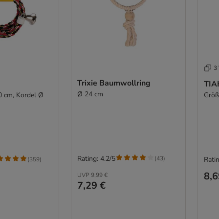
3 
Trixie Baumwollring
TIA
Ø 24 cm
0 cm, Kordel Ø
Größ
Rating: 4.2/5
(
43
)
Ratin
(
359
)
8,6
UVP
9,99 €
7,29 €