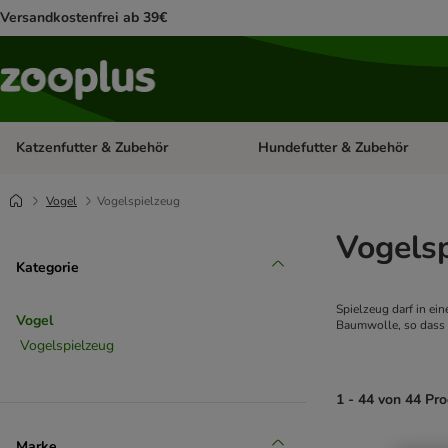
Versandkostenfrei ab 39€
Katzenfutter & Zubehör
Hundefutter & Zubehör
Kategorie-Menü öffnen: Katzenf
Vogel
Vogelspielzeug
Vogels
Kategorie
Spielzeug darf in ei
Vogel
Baumwolle, so dass d
Vogelspielzeug
1 - 44 von 44 Pr
Marke
product items ha