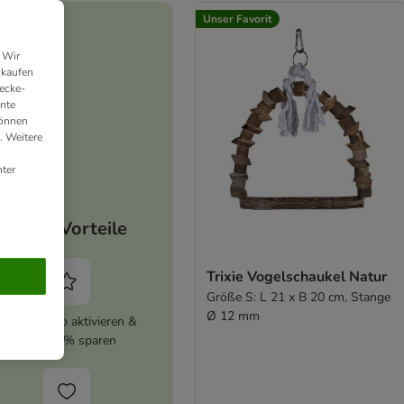
Unser Favorit
 Wir
nkaufen
ecke-
ante
können
. Weitere
ter
Deine Vorteile
Trixie Vogelschaukel Natur
Größe S: L 21 x B 20 cm, Stange
Ø 12 mm
zooplus Abo aktivieren &
immer 5% sparen