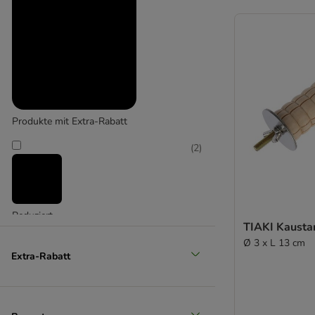
Produkte mit Extra-Rabatt
(
2
)
Reduziert
TIAKI Kausta
(
2
)
Ø 3 x L 13 cm
Extra-Rabatt