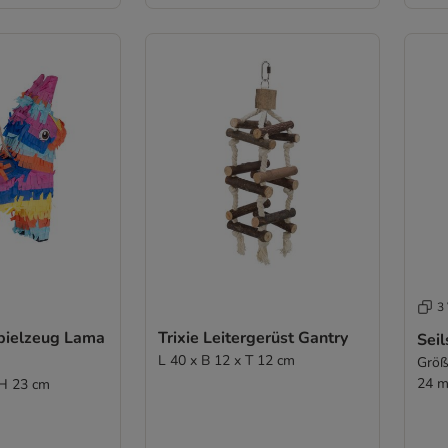
3 
pielzeug Lama
Trixie Leitergerüst Gantry
Seil
L 40 x B 12 x T 12 cm
Größ
24 
 H 23 cm