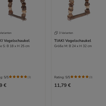
Varianten
3 Varianten
KI Vogelschaukel
TIAKI Vogelschaukel
e S: B 18 x H 25 cm
Größe M: B 24 x H 32 cm
g: 5/5
Rating: 5/5
(
3
)
(
3
)
9 €
11,79 €