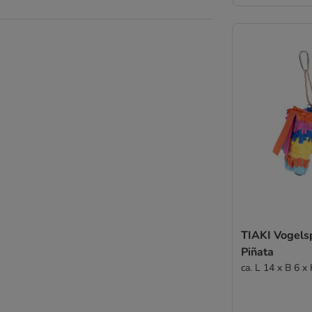
TIAKI Vogels
Piñata
ca. L 14 x B 6 x