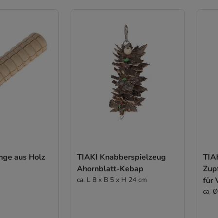
nge aus Holz
TIAKI Knabberspielzeug
TIA
Ahornblatt-Kebap
Zup
ca. L 8 x B 5 x H 24 cm
für 
ca. 