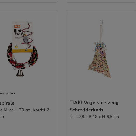
Varianten
TIAKI Vogelspielzeug
spirale
Schredderkorb
e M: ca. L 70 cm, Kordel Ø
mm
ca. L 38 x B 18 x H 6,5 cm