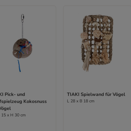
KI Pick- und
TIAKI Spielwand für Vögel
fspielzeug Kokosnuss
L 28 x B 18 cm
Vögel
Ø 15 x H 30 cm