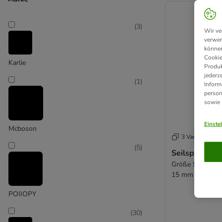
(
3
)
Wir ve
verwen
können
Cookie
Karlie
Produk
jederz
(
1
)
Inform
person
sowie
Einste
Mcboson
3 Varianten
(
5
)
Seilspirale
Größe S: ca. L 
15 mm
POIIOPY
(
30
)