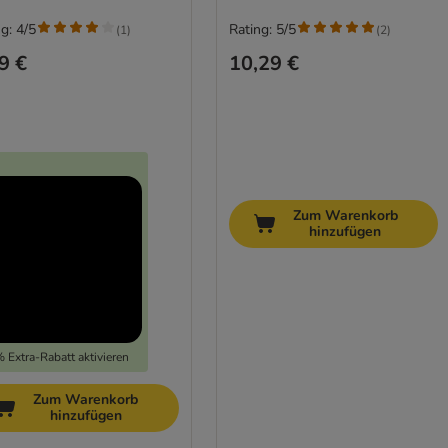
g: 4/5
Rating: 5/5
(
1
)
(
2
)
9 €
10,29 €
Zum Warenkorb
hinzufügen
 Extra-Rabatt aktivieren
Zum Warenkorb
hinzufügen