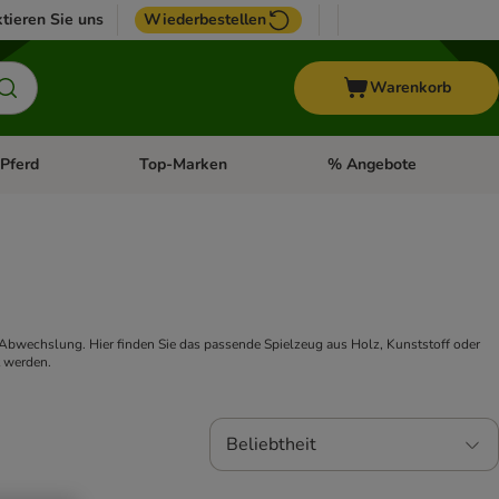
tieren Sie uns
Wiederbestellen
Warenkorb
Pferd
Top-Marken
% Angebote
: Fisch
tegorie-Menü öffnen: Vogel
Kategorie-Menü öffnen: Pferd
Kategorie-Menü öffnen: T
Abwechslung. Hier finden Sie das passende Spielzeug aus Holz, Kunststoff oder 
t werden.
Beliebtheit