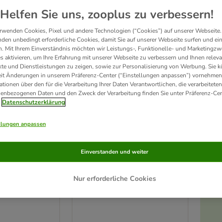
Helfen Sie uns, zooplus zu verbessern!
rwenden Cookies, Pixel und andere Technologien (“Cookies”) auf unserer Webseite.
den unbedingt erforderliche Cookies, damit Sie auf unserer Webseite surfen und ei
. Mit Ihrem Einverständnis möchten wir Leistungs-, Funktionelle- und Marketingzw
s aktivieren, um Ihre Erfahrung mit unserer Webseite zu verbessern und Ihnen relev
te und Dienstleistungen zu zeigen, sowie zur Personalisierung von Werbung. Sie 
eit Änderungen in unserem Präferenz-Center (“Einstellungen anpassen”) vornehmen
ationen über den für die Verarbeitung Ihrer Daten Verantwortlichen, die verarbeiteten
enbezogenen Daten und den Zweck der Verarbeitung finden Sie unter Präferenz-Cen
Datenschutzerklärung
llungen anpassen
TIAKI Schredderspielzeug
Einverstanden und weiter
aus Bambus und Papier
60 cm, Kordel Ø
L 18 x B 13 x H 12 cm
Nur erforderliche Cookies