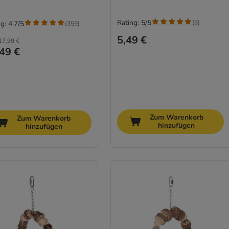
Rating: 5/5
(
6
)
g: 4.7/5
(
359
)
5,49 €
17,99 €
49 €
Zum Warenkorb
Zum Warenkorb
hinzufügen
hinzufügen