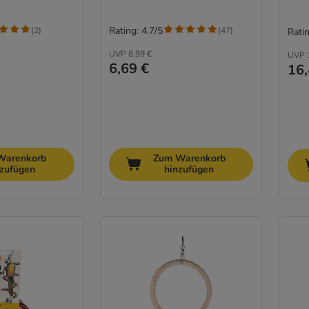
Rating: 4.7/5
(
2
)
(
47
)
Ratin
UVP
8,99 €
UVP
6,69 €
16,
Warenkorb
Zum Warenkorb
nzufügen
hinzufügen