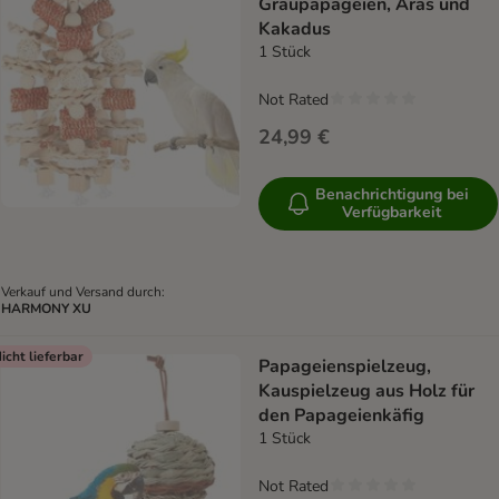
Graupapageien, Aras und
Kakadus
1 Stück
Not Rated
24,99 €
Benachrichtigung bei
Verfügbarkeit
Verkauf und Versand durch:
HARMONY XU
icht lieferbar
Papageienspielzeug,
Kauspielzeug aus Holz für
den Papageienkäfig
1 Stück
Not Rated