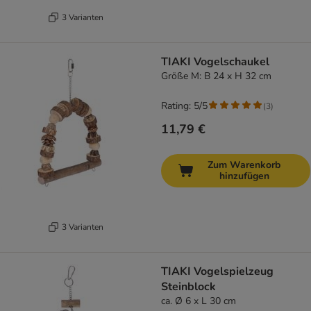
3 Varianten
TIAKI Vogelschaukel
Größe M: B 24 x H 32 cm
Rating: 5/5
(
3
)
11,79 €
Zum Warenkorb
hinzufügen
3 Varianten
TIAKI Vogelspielzeug
Steinblock
ca. Ø 6 x L 30 cm