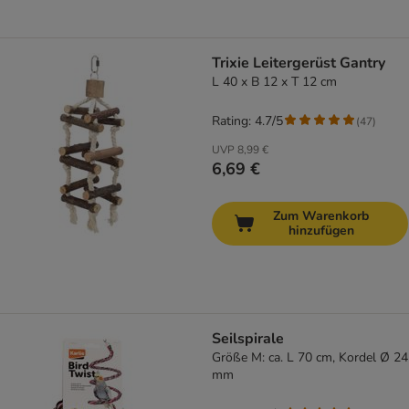
Trixie Leitergerüst Gantry
L 40 x B 12 x T 12 cm
Rating: 4.7/5
(
47
)
UVP
8,99 €
6,69 €
Zum Warenkorb
hinzufügen
Seilspirale
Größe M: ca. L 70 cm, Kordel Ø 24
mm