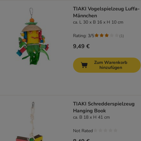
TIAKI Vogelspielzeug Luffa-
Männchen
ca. L 30 x B 16 x H 10 cm
Rating: 3/5
(
1
)
9,49 €
Zum Warenkorb
hinzufügen
TIAKI Schredderspielzeug
Hanging Book
ca. B 18 x H 41 cm
Not Rated