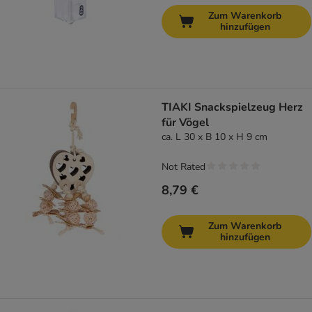
Zum Warenkorb
hinzufügen
TIAKI Snackspielzeug Herz
für Vögel
ca. L 30 x B 10 x H 9 cm
Not Rated
8,79 €
Zum Warenkorb
hinzufügen