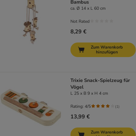
Bambus
ca. Ø 14 x L 60 cm
Not Rated
8,29 €
Zum Warenkorb
hinzufügen
Trixie Snack-Spielzeug für
Vögel
L 25 x B 9 x H 4 cm
Rating: 4/5
(
1
)
13,99 €
Zum Warenkorb