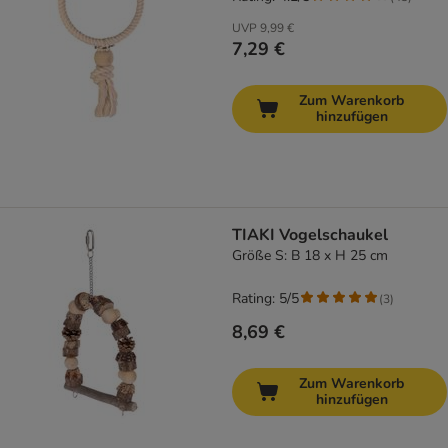
UVP
9,99 €
7,29 €
Zum Warenkorb
hinzufügen
TIAKI Vogelschaukel
Größe S: B 18 x H 25 cm
Rating: 5/5
(
3
)
8,69 €
Zum Warenkorb
hinzufügen