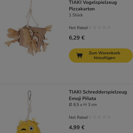
TIAKI Vogelspielzeug
Pizzakarton
1 Stück
Not Rated
6,29 €
Zum Warenkorb
hinzufügen
TIAKI Schredderspielzeug
Emoji Piñata
Ø 8,5 x H 3 cm
Not Rated
4,99 €