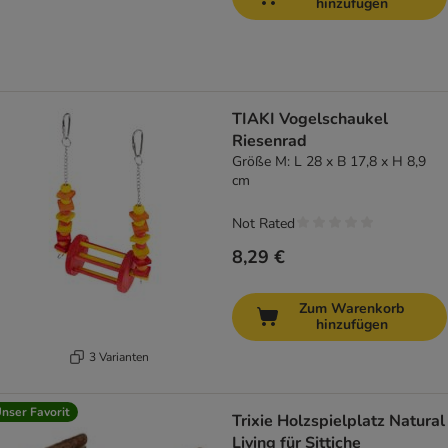
hinzufügen
TIAKI Vogelschaukel
Riesenrad
Größe M: L 28 x B 17,8 x H 8,9
cm
Not Rated
8,29 €
Zum Warenkorb
hinzufügen
3 Varianten
nser Favorit
Trixie Holzspielplatz Natural
Living für Sittiche