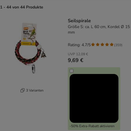
1 - 44 von 44 Produkte
product items have been changed
Seilspirale
Größe S: ca. L 60 cm, Kordel Ø 15
mm
Rating: 4.7/5
(
359
)
UVP
12,09 €
9,69 €
3 Varianten
-50% Extra-Rabatt aktivieren