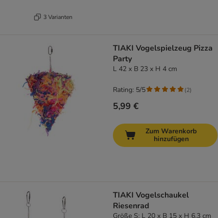
3 Varianten
TIAKI Vogelspielzeug Pizza
Party
L 42 x B 23 x H 4 cm
Rating: 5/5
(
2
)
5,99 €
Zum Warenkorb
hinzufügen
TIAKI Vogelschaukel
Riesenrad
Größe S: L 20 x B 15 x H 6,3 cm