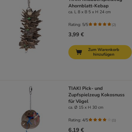
Ahornblatt-Kebap
ca. L 8 x B 5 x H 24 cm
Rating: 5/5
(
2
)
3,99 €
Zum Warenkorb
hinzufügen
TIAKI Pick- und
Zupfspielzeug Kokosnuss
für Vögel
ca. Ø 15 x H 30 cm
Rating: 4/5
(
1
)
6,19 €