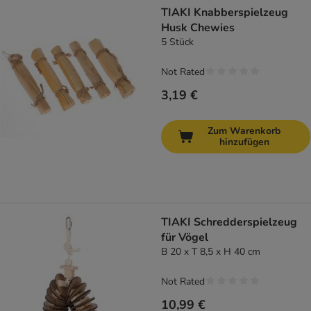
TIAKI Knabberspielzeug
Husk Chewies
5 Stück
Not Rated
3,19 €
Zum Warenkorb
hinzufügen
TIAKI Schredderspielzeug
für Vögel
B 20 x T 8,5 x H 40 cm
Not Rated
10,99 €