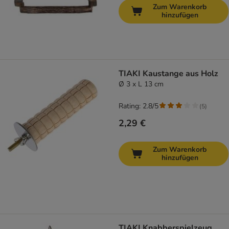
Zum Warenkorb
hinzufügen
TIAKI Kaustange aus Holz
Ø 3 x L 13 cm
Rating: 2.8/5
(
5
)
2,29 €
Zum Warenkorb
hinzufügen
TIAKI Knabberspielzeug