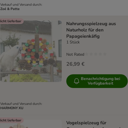
Verkauf und Versand durch:
Zoé & Patte
icht lieferbar
Nahrungsspielzeug aus
Naturholz für den
Papageienkäfig
1 Stück
Not Rated
26,99 €
Benachrichtigung bei
Verfügbarkeit
Verkauf und Versand durch:
HARMONY XU
icht lieferbar
Vogelspielzeug für