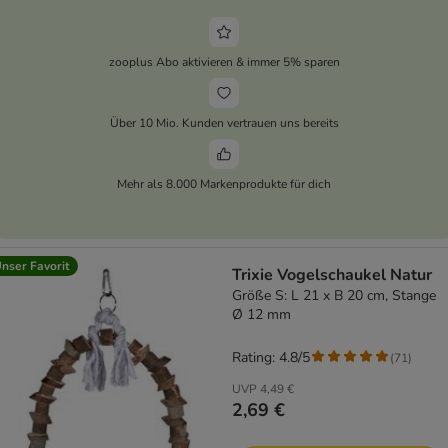
zooplus Abo aktivieren & immer 5% sparen
Über 10 Mio. Kunden vertrauen uns bereits
Mehr als 8.000 Markenprodukte für dich
nser Favorit
Trixie Vogelschaukel Natur
Größe S: L 21 x B 20 cm, Stange
Ø 12 mm
Rating: 4.8/5
(
71
)
UVP
4,49 €
2,69 €