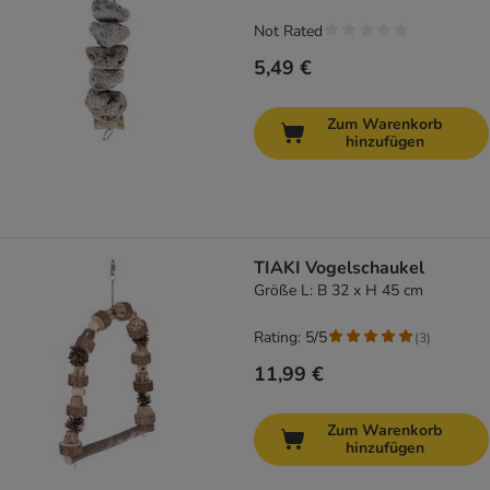
Not Rated
5,49 €
Zum Warenkorb
hinzufügen
TIAKI Vogelschaukel
Größe L: B 32 x H 45 cm
Rating: 5/5
(
3
)
11,99 €
Zum Warenkorb
hinzufügen