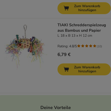
Zum Warenkorb
hinzufügen
TIAKI Schredderspielzeug
aus Bambus und Papier
L 18 x B 13 x H 12 cm
Rating: 4.8/5
(
10
)
6,79 €
Zum Warenkorb
hinzufügen
Deine Vorteile