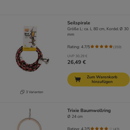
Seilspirale
Größe L: ca. L 80 cm, Kordel Ø 30
mm
Rating: 4.7/5
(
359
)
UVP
30,29 €
26,49 €
Zum Warenkorb
hinzufügen
3 Varianten
Trixie Baumwollring
Ø 24 cm
Rating: 4.2/5
(
43
)