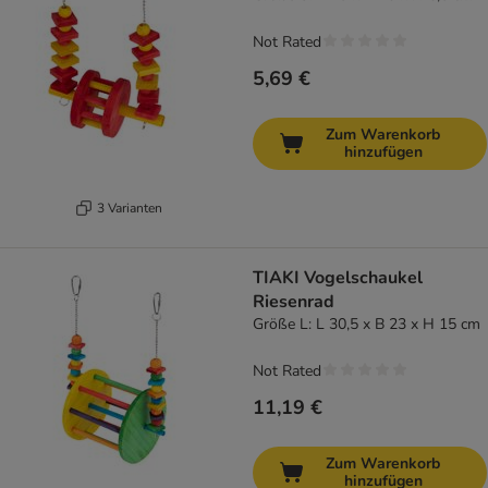
Not Rated
5,69 €
Zum Warenkorb
hinzufügen
3 Varianten
TIAKI Vogelschaukel
Riesenrad
Größe L: L 30,5 x B 23 x H 15 cm
Not Rated
11,19 €
Zum Warenkorb
hinzufügen