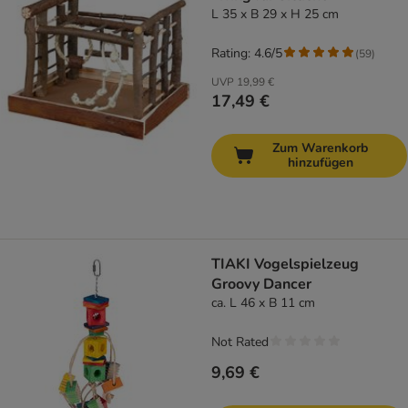
L 35 x B 29 x H 25 cm
Rating: 4.6/5
(
59
)
UVP
19,99 €
17,49 €
Zum Warenkorb
hinzufügen
TIAKI Vogelspielzeug
Groovy Dancer
ca. L 46 x B 11 cm
Not Rated
9,69 €