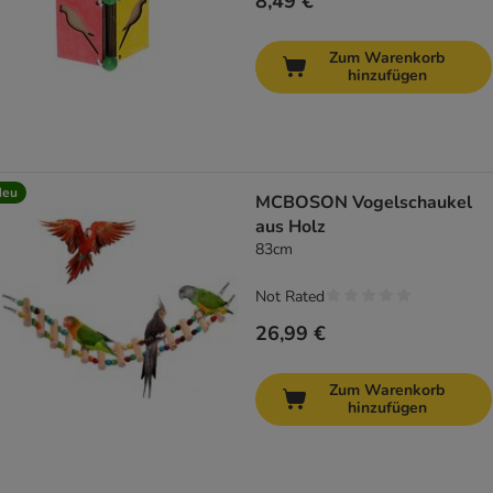
8,49 €
Zum Warenkorb
hinzufügen
Neu
MCBOSON Vogelschaukel
aus Holz
83cm
Not Rated
26,99 €
Zum Warenkorb
hinzufügen