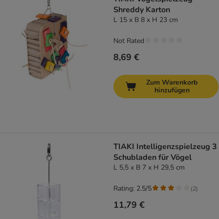
Shreddy Karton
L 15 x B 8 x H 23 cm
Not Rated
8,69 €
Zum Warenkorb
hinzufügen
TIAKI Intelligenzspielzeug 3
Schubladen für Vögel
L 5,5 x B 7 x H 29,5 cm
Rating: 2.5/5
(
2
)
11,79 €