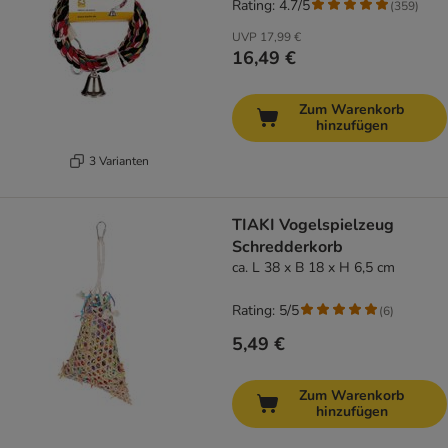
Rating: 4.7/5
(
359
)
UVP
17,99 €
16,49 €
Zum Warenkorb
hinzufügen
3 Varianten
TIAKI Vogelspielzeug
Schredderkorb
ca. L 38 x B 18 x H 6,5 cm
Rating: 5/5
(
6
)
5,49 €
Zum Warenkorb
hinzufügen