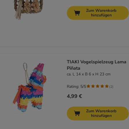
Zum Warenkorb
hinzufügen
TIAKI Vogelspielzeug Lama
Piñata
ca. L 14 x B 6 x H 23 cm
Rating: 5/5
(
2
)
4,99 €
Zum Warenkorb
hinzufügen