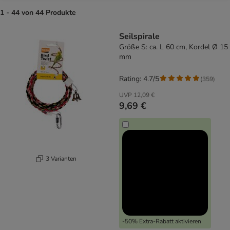
1 - 44 von 44 Produkte
product items have been changed
Seilspirale
Größe S: ca. L 60 cm, Kordel Ø 15
mm
Rating: 4.7/5
(
359
)
UVP
12,09 €
9,69 €
3 Varianten
-50% Extra-Rabatt aktivieren