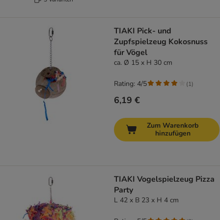
TIAKI Pick- und
Zupfspielzeug Kokosnuss
für Vögel
ca. Ø 15 x H 30 cm
Rating: 4/5
(
1
)
6,19 €
Zum Warenkorb
hinzufügen
TIAKI Vogelspielzeug Pizza
Party
L 42 x B 23 x H 4 cm