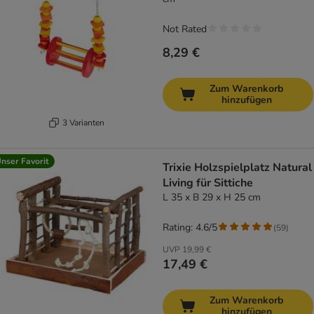
Not Rated
8,29 €
Zum Warenkorb
hinzufügen
3 Varianten
nser Favorit
Trixie Holzspielplatz Natural
Living für Sittiche
L 35 x B 29 x H 25 cm
Rating: 4.6/5
(
59
)
UVP
19,99 €
17,49 €
Zum Warenkorb
hinzufügen