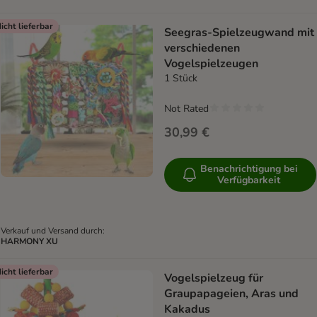
icht lieferbar
Seegras-Spielzeugwand mit
verschiedenen
Vogelspielzeugen
1 Stück
Not Rated
30,99 €
Benachrichtigung bei
Verfügbarkeit
Verkauf und Versand durch:
HARMONY XU
icht lieferbar
Vogelspielzeug für
Graupapageien, Aras und
Kakadus