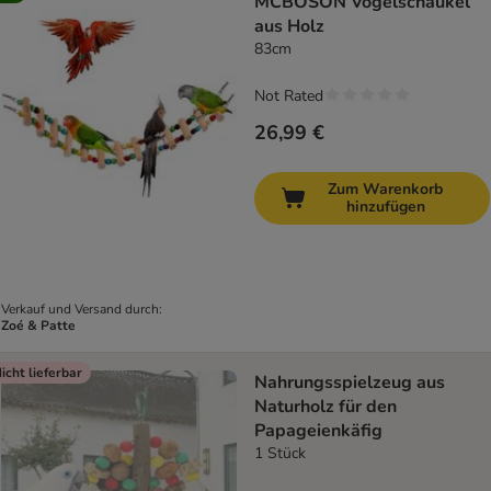
MCBOSON Vogelschaukel
aus Holz
83cm
Not Rated
26,99 €
Zum Warenkorb
hinzufügen
Verkauf und Versand durch:
Zoé & Patte
icht lieferbar
Nahrungsspielzeug aus
Naturholz für den
Papageienkäfig
1 Stück