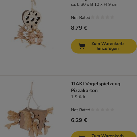
ca. L 30 x B 10 x H 9 cm
Not Rated
8,79 €
Zum Warenkorb
hinzufügen
TIAKI Vogelspielzeug
Pizzakarton
1 Stück
Not Rated
6,29 €
Zum Warenkorb