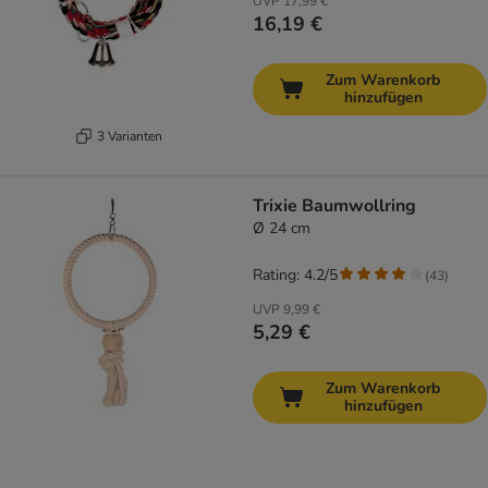
UVP
17,99 €
16,19 €
Zum Warenkorb
hinzufügen
3 Varianten
Trixie Baumwollring
Ø 24 cm
Rating: 4.2/5
(
43
)
UVP
9,99 €
5,29 €
Zum Warenkorb
hinzufügen