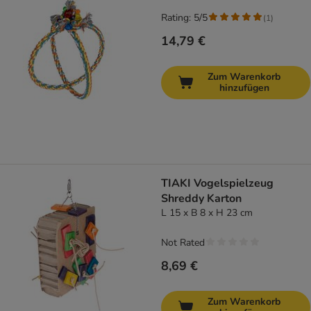
Rating: 5/5
(
1
)
14,79 €
Zum Warenkorb
hinzufügen
TIAKI Vogelspielzeug
Shreddy Karton
L 15 x B 8 x H 23 cm
Not Rated
8,69 €
Zum Warenkorb