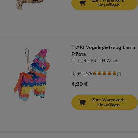
Zum Warenkorb
hinzufügen
TIAKI Vogelspielzeug Lama
Piñata
ca. L 14 x B 6 x H 23 cm
Rating: 5/5
(
2
)
4,99 €
Zum Warenkorb
hinzufügen