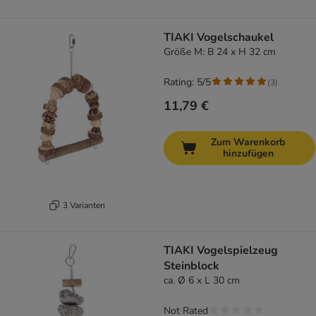
TIAKI Vogelschaukel
Größe M: B 24 x H 32 cm
Rating: 5/5
(
3
)
11,79 €
Zum Warenkorb
hinzufügen
3 Varianten
TIAKI Vogelspielzeug
Steinblock
ca. Ø 6 x L 30 cm
Not Rated