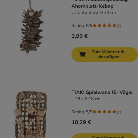
Ahornblatt-Kebap
ca. L 8 x B 5 x H 24 cm
Rating: 5/5
(
2
)
3,99 €
Zum Warenkorb
hinzufügen
TIAKI Spielwand für Vögel
L 28 x B 18 cm
Rating: 5/5
(
2
)
10,29 €