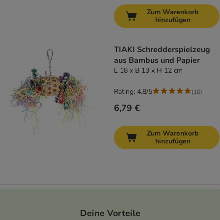
Zum Warenkorb
hinzufügen
TIAKI Schredderspielzeug
aus Bambus und Papier
L 18 x B 13 x H 12 cm
Rating: 4.8/5
(
10
)
6,79 €
Zum Warenkorb
hinzufügen
Deine Vorteile