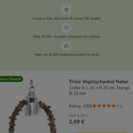
zooplus Abo aktivieren & immer 5% sparen
Über 10 Mio. Kunden vertrauen uns bereits
Mehr als 8.000 Markenprodukte für dich
nser Favorit
Trixie Vogelschaukel Natur
Größe S: L 21 x B 20 cm, Stange
Ø 12 mm
Rating: 4.8/5
(
71
)
UVP
4,49 €
2,69 €