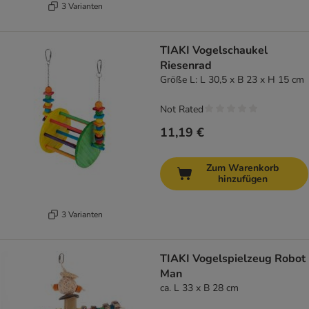
3 Varianten
TIAKI Vogelschaukel
Riesenrad
Größe L: L 30,5 x B 23 x H 15 cm
Not Rated
11,19 €
Zum Warenkorb
hinzufügen
3 Varianten
TIAKI Vogelspielzeug Robot
Man
ca. L 33 x B 28 cm