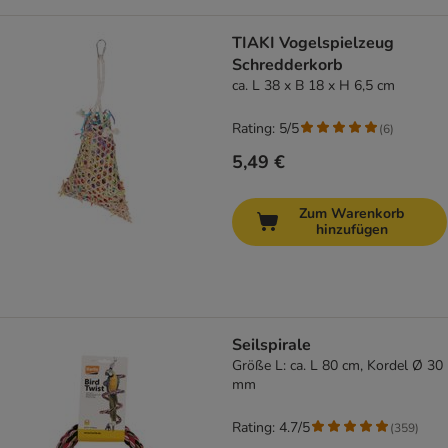
TIAKI Vogelspielzeug
Schredderkorb
ca. L 38 x B 18 x H 6,5 cm
Rating: 5/5
(
6
)
5,49 €
Zum Warenkorb
hinzufügen
Seilspirale
Größe L: ca. L 80 cm, Kordel Ø 30
mm
Rating: 4.7/5
(
359
)