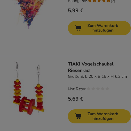
Rating: 5/5
(
2
)
5,99 €
Zum Warenkorb
hinzufügen
TIAKI Vogelschaukel
Riesenrad
Größe S: L 20 x B 15 x H 6,3 cm
Not Rated
5,69 €
Zum Warenkorb
hinzufügen