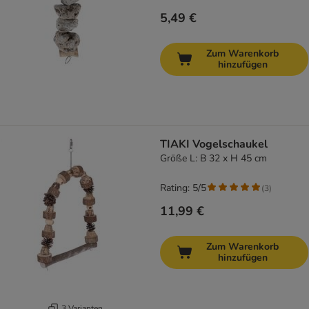
5,49 €
Zum Warenkorb
hinzufügen
TIAKI Vogelschaukel
Größe L: B 32 x H 45 cm
Rating: 5/5
(
3
)
11,99 €
Zum Warenkorb
hinzufügen
3 Varianten