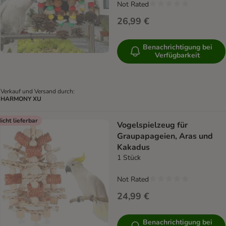
Not Rated
26,99 €
Benachrichtigung bei
Verfügbarkeit
Verkauf und Versand durch:
HARMONY XU
icht lieferbar
Vogelspielzeug für
Graupapageien, Aras und
Kakadus
1 Stück
Not Rated
24,99 €
Benachrichtigung bei