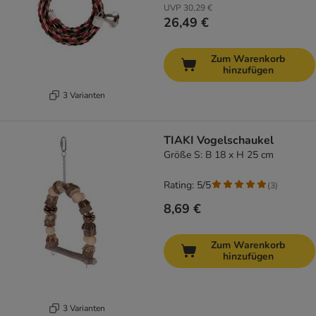
UVP
30,29 €
26,49 €
Zum Warenkorb
hinzufügen
3 Varianten
TIAKI Vogelschaukel
Größe S: B 18 x H 25 cm
Rating: 5/5
(
3
)
8,69 €
Zum Warenkorb
hinzufügen
3 Varianten