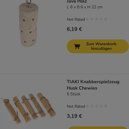
Java Holz
L 6 x B 6 x H 22 cm
Not Rated
6,19 €
Zum Warenkorb
hinzufügen
TIAKI Knabberspielzeug
Husk Chewies
5 Stück
Not Rated
3,19 €