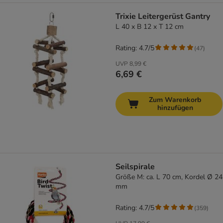
Trixie Leitergerüst Gantry
L 40 x B 12 x T 12 cm
Rating: 4.7/5
(
47
)
UVP
8,99 €
6,69 €
Zum Warenkorb
hinzufügen
Seilspirale
Größe M: ca. L 70 cm, Kordel Ø 24
mm
Rating: 4.7/5
(
359
)