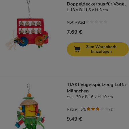
Doppeldeckerbus für Vögel
L 13 x B 11,5 x H 3 cm
Not Rated
7,69 €
Zum Warenkorb
hinzufügen
TIAKI Vogelspielzeug Luffa-
Männchen
ca. L 30 x B 16 x H 10 cm
Rating: 3/5
(
1
)
9,49 €