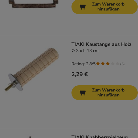
Zum Warenkorb
hinzufügen
TIAKI Kaustange aus Holz
Ø 3 x L 13 cm
Rating: 2.8/5
(
5
)
2,29 €
Zum Warenkorb
hinzufügen
TIAKI Knabberspielzeug