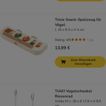
Trixie Snack-Spielzeug für
Vögel
L 25 x B 9 x H 4 cm
Rating: 4/5
(
1
)
13,99 €
Zum Warenkorb
hinzufügen
TIAKI Vogelschaukel
Riesenrad
Größe M: L 28 x B 17,8 x H 8,9
cm