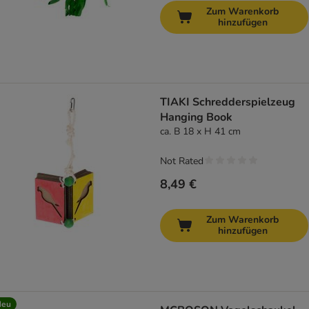
Zum Warenkorb
hinzufügen
TIAKI Schredderspielzeug
Hanging Book
ca. B 18 x H 41 cm
Not Rated
8,49 €
Zum Warenkorb
hinzufügen
Neu