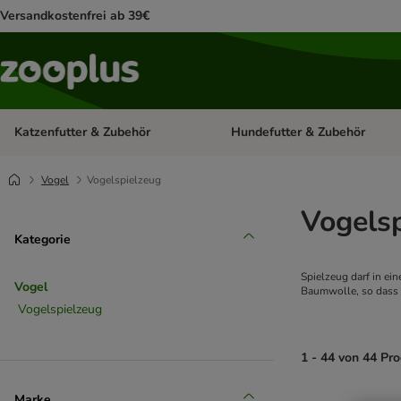
Versandkostenfrei ab 39€
Katzenfutter & Zubehör
Hundefutter & Zubehör
Kategorie-Menü öffnen: Katzenf
Vogel
Vogelspielzeug
Vogels
Kategorie
Spielzeug darf in ei
Vogel
Baumwolle, so dass d
Vogelspielzeug
1 - 44 von 44 Pr
Marke
product items ha