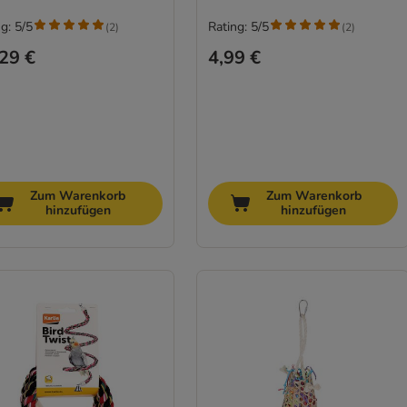
g: 5/5
Rating: 5/5
(
2
)
(
2
)
29 €
4,99 €
Zum Warenkorb
Zum Warenkorb
hinzufügen
hinzufügen