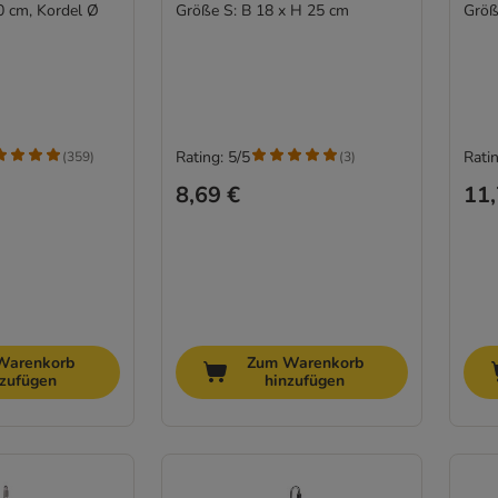
0 cm, Kordel Ø
Größe S: B 18 x H 25 cm
Größ
Rating: 5/5
Ratin
(
359
)
(
3
)
8,69 €
11,
Warenkorb
Zum Warenkorb
nzufügen
hinzufügen