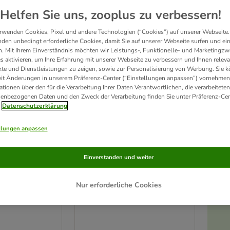
Helfen Sie uns, zooplus zu verbessern!
rwenden Cookies, Pixel und andere Technologien (“Cookies”) auf unserer Webseite.
den unbedingt erforderliche Cookies, damit Sie auf unserer Webseite surfen und ei
. Mit Ihrem Einverständnis möchten wir Leistungs-, Funktionelle- und Marketingzw
s aktivieren, um Ihre Erfahrung mit unserer Webseite zu verbessern und Ihnen relev
te und Dienstleistungen zu zeigen, sowie zur Personalisierung von Werbung. Sie 
eit Änderungen in unserem Präferenz-Center (“Einstellungen anpassen”) vornehmen
ationen über den für die Verarbeitung Ihrer Daten Verantwortlichen, die verarbeiteten
enbezogenen Daten und den Zweck der Verarbeitung finden Sie unter Präferenz-Cen
Datenschutzerklärung
llungen anpassen
TIAKI Schredderspielzeug
Einverstanden und weiter
aus Bambus und Papier
60 cm, Kordel Ø
L 18 x B 13 x H 12 cm
Nur erforderliche Cookies