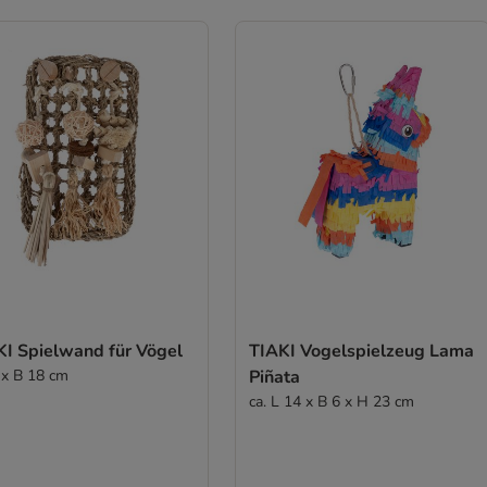
KI Spielwand für Vögel
TIAKI Vogelspielzeug Lama
 x B 18 cm
Piñata
ca. L 14 x B 6 x H 23 cm