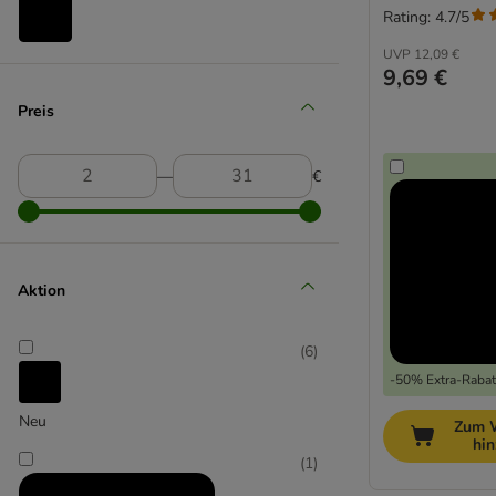
Rating: 4.7/5
UVP
12,09 €
TIAKI
9,69 €
(
5
)
Preis
―
€
Trixie
Aktion
(
6
)
-50% Extra-Rabatt
Neu
Zum 
hi
(
1
)