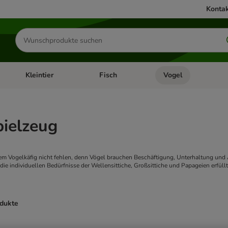
Kontak
Produkte
suchen
Kleintier
Fisch
Vogel
utter & Zubehör
Kategorie-Menü öffnen: Hundefutter & Zubehör
Kategorie-Menü öffnen: Kleintier
Kategorie-Menü öffnen
Ka
pielzeug
nem Vogelkäfig nicht fehlen, denn Vögel brauchen Beschäftigung, Unterhaltung und 
ie individuellen Bedürfnisse der Wellensittiche, Großsittiche und Papageien erfüll
odukte
ve been changed