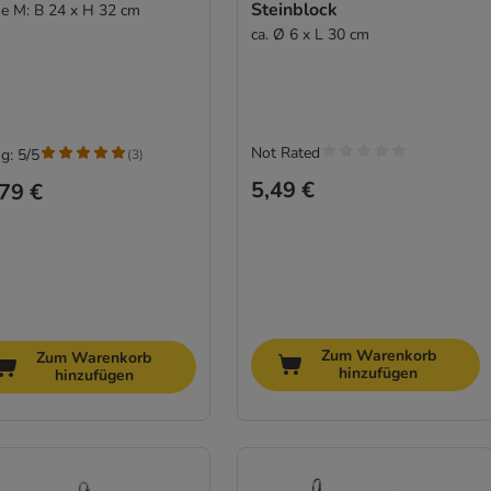
Steinblock
e M: B 24 x H 32 cm
ca. Ø 6 x L 30 cm
Not Rated
g: 5/5
(
3
)
5,49 €
79 €
Zum Warenkorb
Zum Warenkorb
hinzufügen
hinzufügen