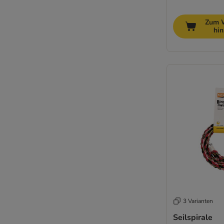
Zum 
hi
3 Varianten
Seilspirale