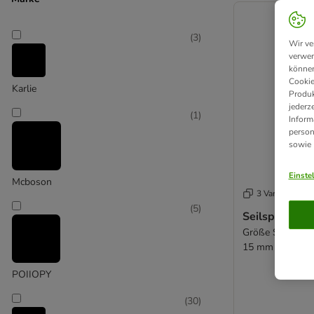
(
3
)
Wir ve
verwen
können
Cookie
Karlie
Produk
jederz
(
1
)
Inform
person
sowie
Einste
Mcboson
3 Varianten
(
5
)
Seilspirale
Größe S: ca. L 
15 mm
POIIOPY
(
30
)