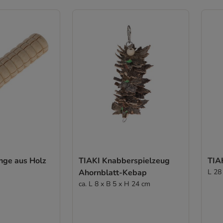
nge aus Holz
TIAKI Knabberspielzeug
TIA
Ahornblatt-Kebap
L 28
ca. L 8 x B 5 x H 24 cm