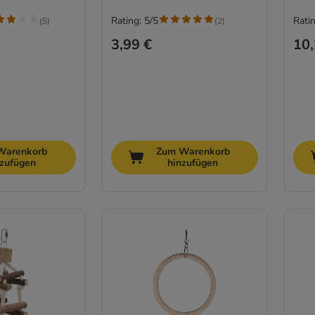
Rating: 5/5
Ratin
(
5
)
(
2
)
3,99 €
10,
Warenkorb
Zum Warenkorb
nzufügen
hinzufügen