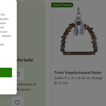
Unser Favorit
 Wir
nkaufen
ecke-
ante
können
. Weitere
ter
Deine Vorteile
Trixie Vogelschaukel Natur
Größe S: L 21 x B 20 cm, Stange
Ø 12 mm
zooplus Abo aktivieren &
immer 5% sparen