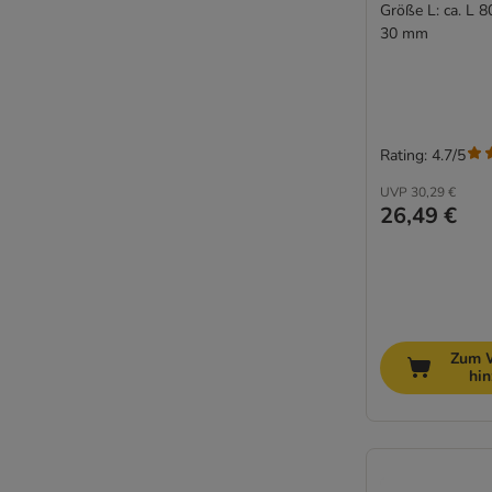
Größe L: ca. L 8
30 mm
Rating: 4.7/5
UVP
30,29 €
26,49 €
Zum 
hi