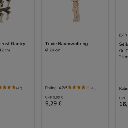
3 
gerüst Gantry
Trixie Baumwollring
Seil
 12 cm
Ø 24 cm
Größ
24 
Rating: 4.2/5
(
47
)
(
43
)
Ratin
UVP
9,99 €
UVP
5,29 €
16,