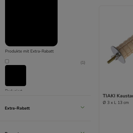
Produkte mit Extra-Rabatt
(
1
)
Reduziert
TIAKI Kausta
(
2
)
Ø 3 x L 13 cm
Extra-Rabatt