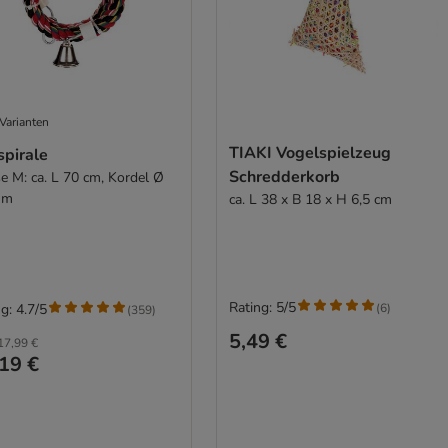
Varianten
TIAKI Vogelspielzeug
spirale
Schredderkorb
e M: ca. L 70 cm, Kordel Ø
mm
ca. L 38 x B 18 x H 6,5 cm
Rating: 5/5
(
6
)
g: 4.7/5
(
359
)
5,49 €
17,99 €
19 €