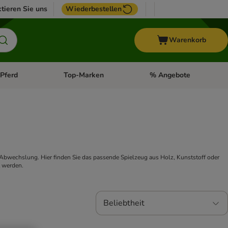
tieren Sie uns
Wiederbestellen
Warenkorb
Pferd
Top-Marken
% Angebote
: Fisch
tegorie-Menü öffnen: Vogel
Kategorie-Menü öffnen: Pferd
Kategorie-Menü öffnen: T
Abwechslung. Hier finden Sie das passende Spielzeug aus Holz, Kunststoff oder 
t werden.
Beliebtheit