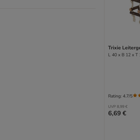
Trixie Leiter
L 40 x B 12 x T
Rating: 4.7/5
UVP
8,99 €
6,69 €