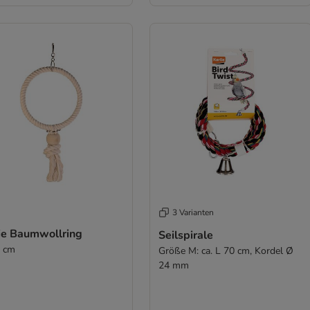
3 Varianten
xie Baumwollring
Seilspirale
 cm
Größe M: ca. L 70 cm, Kordel Ø
24 mm