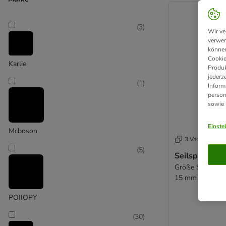
(
3
)
Wir ve
verwen
können
Cookie
Karlie
Produk
jederz
(
1
)
Inform
person
sowie
Einste
Mcboson
3 Varianten
(
5
)
Seilspirale
Größe S: ca. L 
15 mm
POIIOPY
(
30
)