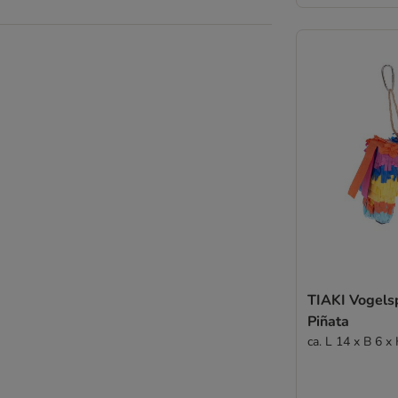
TIAKI Vogels
Piñata
ca. L 14 x B 6 x