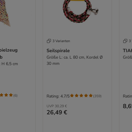
3 Varianten
3 
pielzeug
Seilspirale
TIA
rb
Größe L: ca. L 80 cm, Kordel Ø
Größ
30 mm
x H 6,5 cm
(
6
)
Rating: 4.7/5
Ratin
(
359
)
8,6
UVP
30,29 €
26,49 €