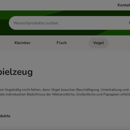
Kontak
Produkte
suchen
Kleintier
Fisch
Vogel
utter & Zubehör
Kategorie-Menü öffnen: Hundefutter & Zubehör
Kategorie-Menü öffnen: Kleintier
Kategorie-Menü öffnen
Ka
pielzeug
nem Vogelkäfig nicht fehlen, denn Vögel brauchen Beschäftigung, Unterhaltung und 
ie individuellen Bedürfnisse der Wellensittiche, Großsittiche und Papageien erfüll
odukte
ve been changed