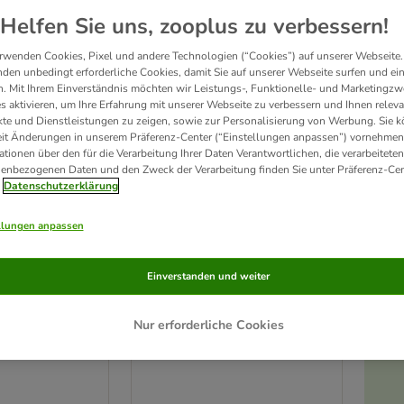
Helfen Sie uns, zooplus zu verbessern!
rwenden Cookies, Pixel und andere Technologien (“Cookies”) auf unserer Webseite.
den unbedingt erforderliche Cookies, damit Sie auf unserer Webseite surfen und ei
. Mit Ihrem Einverständnis möchten wir Leistungs-, Funktionelle- und Marketingzw
s aktivieren, um Ihre Erfahrung mit unserer Webseite zu verbessern und Ihnen relev
te und Dienstleistungen zu zeigen, sowie zur Personalisierung von Werbung. Sie 
eit Änderungen in unserem Präferenz-Center (“Einstellungen anpassen”) vornehmen
ationen über den für die Verarbeitung Ihrer Daten Verantwortlichen, die verarbeiteten
enbezogenen Daten und den Zweck der Verarbeitung finden Sie unter Präferenz-Cen
Datenschutzerklärung
llungen anpassen
TIAKI Schredderspielzeug
Einverstanden und weiter
aus Bambus und Papier
60 cm, Kordel Ø
L 18 x B 13 x H 12 cm
Nur erforderliche Cookies