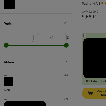
Rating: 4.7/5
UVP
12,09 €
TIAKI
9,69 €
(
5
)
Preis
―
€
Trixie
Aktion
(
6
)
-50% Extra-Rabatt
Neu
Zum 
hi
(
2
)