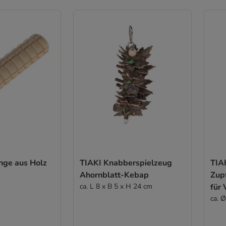
nge aus Holz
TIAKI Knabberspielzeug
TIA
Ahornblatt-Kebap
Zup
ca. L 8 x B 5 x H 24 cm
für 
ca. 