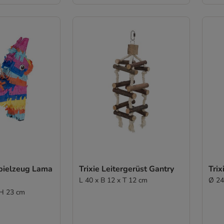
pielzeug Lama
Trixie Leitergerüst Gantry
Tri
L 40 x B 12 x T 12 cm
Ø 24
 H 23 cm