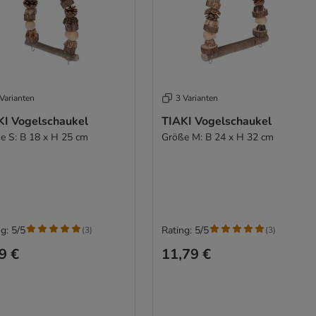
Varianten
3 Varianten
KI Vogelschaukel
TIAKI Vogelschaukel
e S: B 18 x H 25 cm
Größe M: B 24 x H 32 cm
g: 5/5
Rating: 5/5
(
3
)
(
3
)
9 €
11,79 €