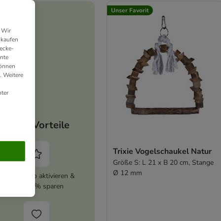
Unser Favorit
 Wir
nkaufen
ecke-
ante
können
. Weitere
ter
Deine Vorteile
Trixie Vogelschaukel Natur
Größe S: L 21 x B 20 cm, Stange
Ø 12 mm
zooplus Abo aktivieren &
immer 5% sparen