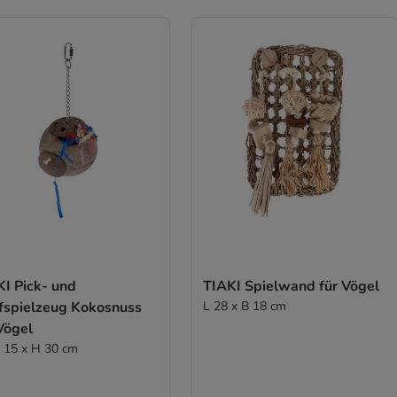
KI Pick- und
TIAKI Spielwand für Vögel
fspielzeug Kokosnuss
L 28 x B 18 cm
Vögel
Ø 15 x H 30 cm