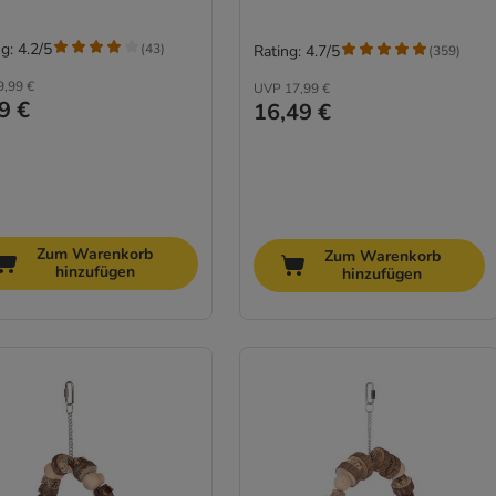
g: 4.2/5
(
43
)
Rating: 4.7/5
(
359
)
9,99 €
UVP
17,99 €
9 €
16,49 €
Zum Warenkorb
Zum Warenkorb
hinzufügen
hinzufügen