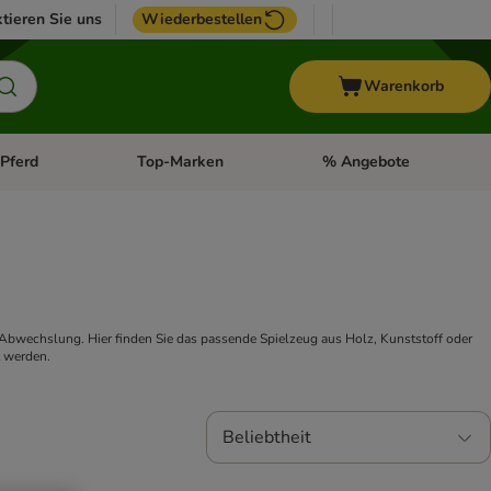
tieren Sie uns
Wiederbestellen
Warenkorb
Pferd
Top-Marken
% Angebote
: Fisch
tegorie-Menü öffnen: Vogel
Kategorie-Menü öffnen: Pferd
Kategorie-Menü öffnen: T
Abwechslung. Hier finden Sie das passende Spielzeug aus Holz, Kunststoff oder 
t werden.
Beliebtheit