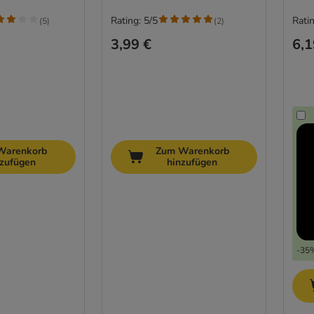
Rating: 5/5
Ratin
(
5
)
(
2
)
3,99 €
6,1
Warenkorb
Zum Warenkorb
nzufügen
hinzufügen
-35%