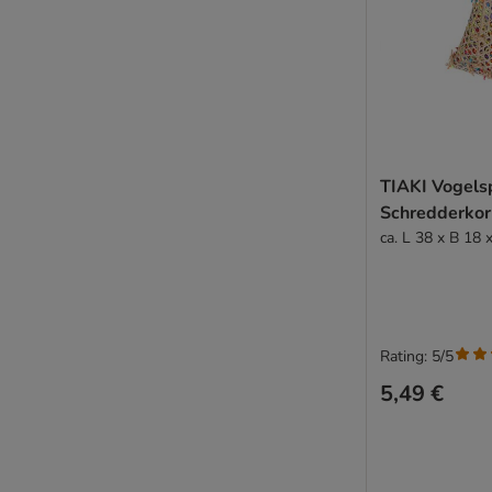
TIAKI Vogels
Schredderko
ca. L 38 x B 18 
Rating: 5/5
5,49 €