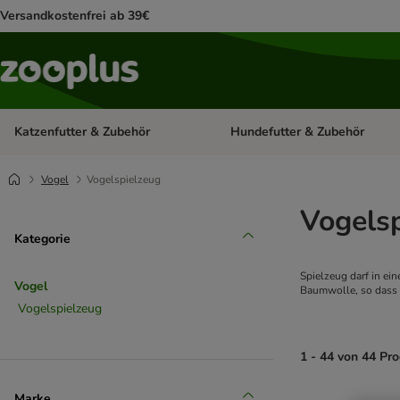
Versandkostenfrei ab 39€
Katzenfutter & Zubehör
Hundefutter & Zubehör
Kategorie-Menü öffnen: Katzenf
Vogel
Vogelspielzeug
Vogels
Kategorie
Spielzeug darf in ei
Vogel
Baumwolle, so dass d
Vogelspielzeug
1 - 44 von 44 Pr
Marke
product items ha