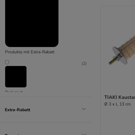
Produkte mit Extra-Rabatt
(
2
)
Reduziert
TIAKI Kausta
(
2
)
Ø 3 x L 13 cm
Extra-Rabatt