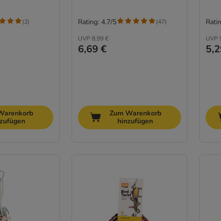
Rating: 4.7/5
Ratin
(
2
)
(
47
)
UVP
8,99 €
UVP
6,69 €
5,2
Warenkorb
Zum Warenkorb
nzufügen
hinzufügen