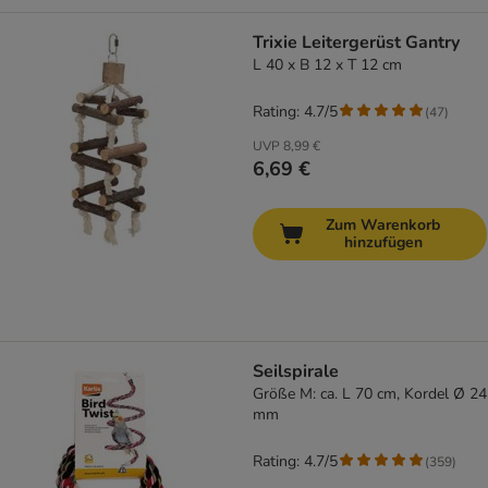
Trixie Leitergerüst Gantry
L 40 x B 12 x T 12 cm
Rating: 4.7/5
(
47
)
UVP
8,99 €
6,69 €
Zum Warenkorb
hinzufügen
Seilspirale
Größe M: ca. L 70 cm, Kordel Ø 24
mm
Rating: 4.7/5
(
359
)