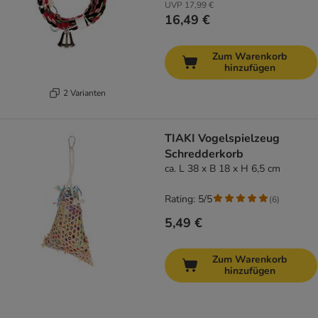
UVP
17,99 €
16,49 €
Zum Warenkorb
hinzufügen
2 Varianten
TIAKI Vogelspielzeug
Schredderkorb
ca. L 38 x B 18 x H 6,5 cm
Rating: 5/5
(
6
)
5,49 €
Zum Warenkorb
hinzufügen