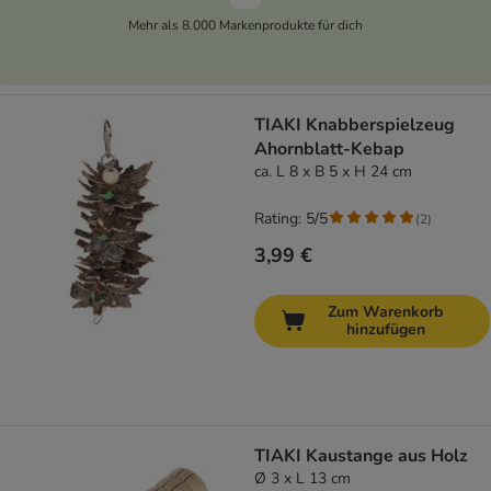
Mehr als 8.000 Markenprodukte für dich
TIAKI Knabberspielzeug
Ahornblatt-Kebap
ca. L 8 x B 5 x H 24 cm
Rating: 5/5
(
2
)
3,99 €
Zum Warenkorb
hinzufügen
TIAKI Kaustange aus Holz
Ø 3 x L 13 cm