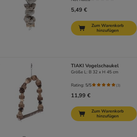
5,49 €
Zum Warenkorb
hinzufügen
TIAKI Vogelschaukel
Größe L: B 32 x H 45 cm
Rating: 5/5
(
3
)
11,99 €
Zum Warenkorb
hinzufügen