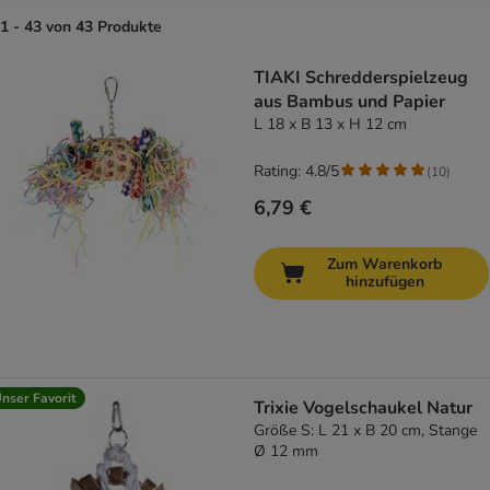
1 - 43 von 43 Produkte
product items have been changed
TIAKI Schredderspielzeug
aus Bambus und Papier
L 18 x B 13 x H 12 cm
Rating: 4.8/5
(
10
)
6,79 €
Zum Warenkorb
hinzufügen
nser Favorit
Trixie Vogelschaukel Natur
Größe S: L 21 x B 20 cm, Stange
Ø 12 mm