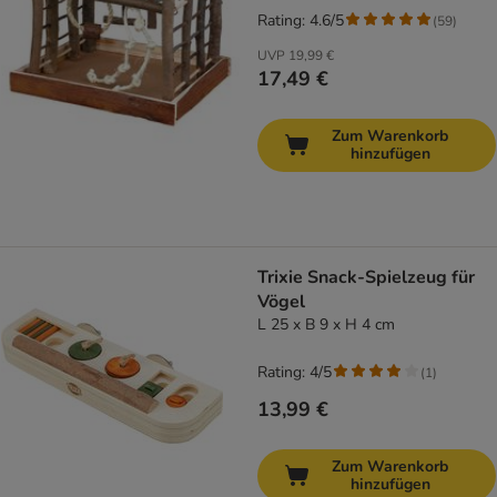
Rating: 4.6/5
(
59
)
UVP
19,99 €
17,49 €
Zum Warenkorb
hinzufügen
Trixie Snack-Spielzeug für
Vögel
L 25 x B 9 x H 4 cm
Rating: 4/5
(
1
)
13,99 €
Zum Warenkorb
hinzufügen