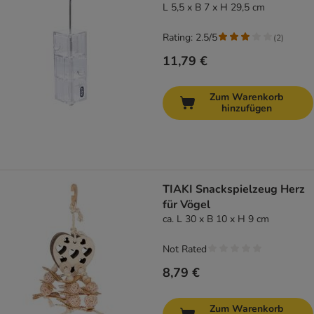
L 5,5 x B 7 x H 29,5 cm
Rating: 2.5/5
(
2
)
11,79 €
Zum Warenkorb
hinzufügen
TIAKI Snackspielzeug Herz
für Vögel
ca. L 30 x B 10 x H 9 cm
Not Rated
8,79 €
Zum Warenkorb