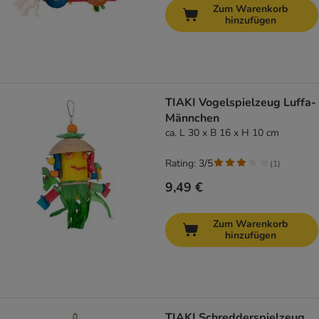
Zum Warenkorb
hinzufügen
TIAKI Vogelspielzeug Luffa-
Männchen
ca. L 30 x B 16 x H 10 cm
Rating: 3/5
(
1
)
9,49 €
Zum Warenkorb
hinzufügen
TIAKI Schredderspielzeug