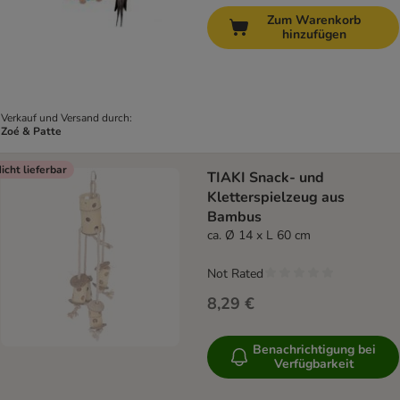
Zum Warenkorb
hinzufügen
Verkauf und Versand durch:
Zoé & Patte
icht lieferbar
TIAKI Snack- und
Kletterspielzeug aus
Bambus
ca. Ø 14 x L 60 cm
Not Rated
8,29 €
Benachrichtigung bei
Verfügbarkeit