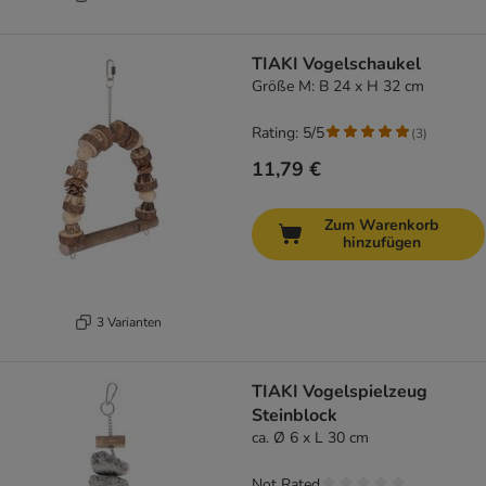
TIAKI Vogelschaukel
Größe M: B 24 x H 32 cm
Rating: 5/5
(
3
)
11,79 €
Zum Warenkorb
hinzufügen
3 Varianten
TIAKI Vogelspielzeug
Steinblock
ca. Ø 6 x L 30 cm
Not Rated