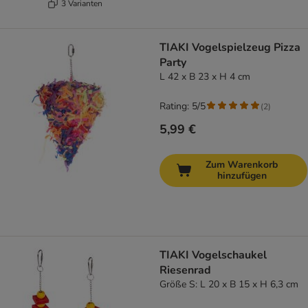
3 Varianten
TIAKI Vogelspielzeug Pizza
Party
L 42 x B 23 x H 4 cm
Rating: 5/5
(
2
)
5,99 €
Zum Warenkorb
hinzufügen
TIAKI Vogelschaukel
Riesenrad
Größe S: L 20 x B 15 x H 6,3 cm