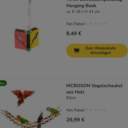
Hanging Book
ca. B 18 x H 41 cm
Not Rated
8,49 €
Zum Warenkorb
hinzufügen
Neu
MCBOSON Vogelschaukel
aus Holz
83cm
Not Rated
26,99 €