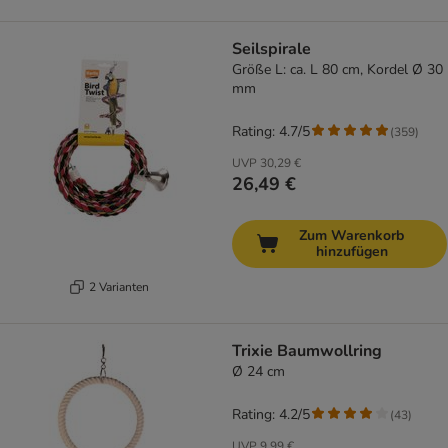
Seilspirale
Größe L: ca. L 80 cm, Kordel Ø 30
mm
Rating: 4.7/5
(
359
)
UVP
30,29 €
26,49 €
Zum Warenkorb
hinzufügen
2 Varianten
Trixie Baumwollring
Ø 24 cm
Rating: 4.2/5
(
43
)
UVP
9,99 €