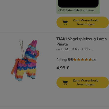
-35% Extra-Rabatt aktivieren
Zum Warenkorb
hinzufügen
TIAKI Vogelspielzeug Lama
Piñata
ca. L 14 x B 6 x H 23 cm
Rating: 5/5
(
2
)
4,99 €
Zum Warenkorb
hinzufügen