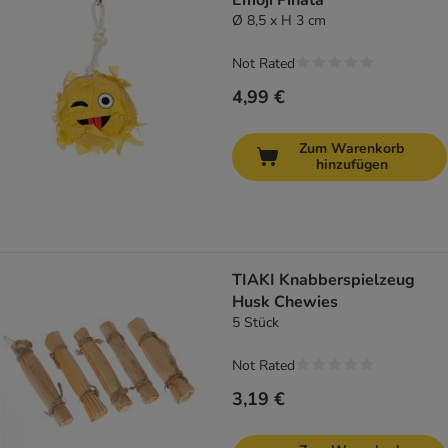
Emoji Piñata
Ø 8,5 x H 3 cm
Not Rated
4,99 €
Zum Warenkorb
hinzufügen
TIAKI Knabberspielzeug
Husk Chewies
5 Stück
Not Rated
3,19 €