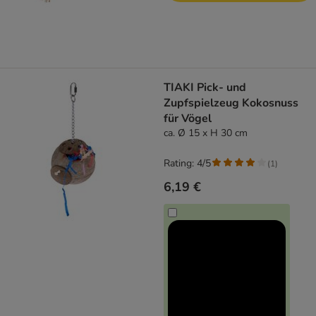
TIAKI Pick- und
Zupfspielzeug Kokosnuss
für Vögel
ca. Ø 15 x H 30 cm
Rating: 4/5
(
1
)
6,19 €