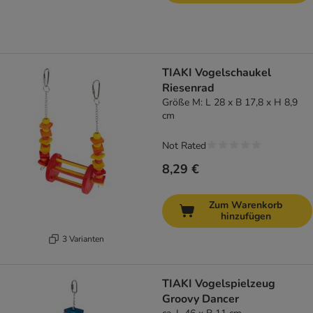
TIAKI Vogelschaukel
Riesenrad
Größe M: L 28 x B 17,8 x H 8,9
cm
Not Rated
8,29 €
Zum Warenkorb
hinzufügen
3 Varianten
TIAKI Vogelspielzeug
Groovy Dancer