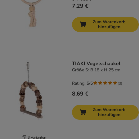
7,29 €
Zum Warenkorb
hinzufügen
TIAKI Vogelschaukel
Größe S: B 18 x H 25 cm
Rating: 5/5
(
3
)
8,69 €
Zum Warenkorb
hinzufügen
3 Varianten