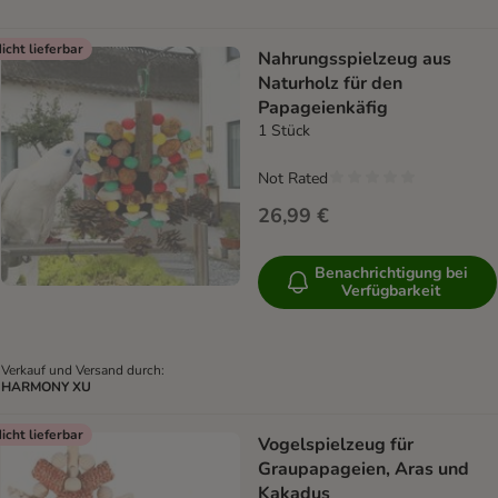
icht lieferbar
Nahrungsspielzeug aus
Naturholz für den
Papageienkäfig
1 Stück
Not Rated
26,99 €
Benachrichtigung bei
Verfügbarkeit
Verkauf und Versand durch:
HARMONY XU
icht lieferbar
Vogelspielzeug für
Graupapageien, Aras und
Kakadus