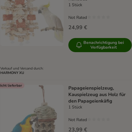
1 Stück
Not Rated
24,99 €
Benachrichtigung bei
Verfügbarkeit
Verkauf und Versand durch:
HARMONY XU
icht lieferbar
Papageienspielzeug,
Kauspielzeug aus Holz für
den Papageienkäfig
1 Stück
Not Rated
23,99 €