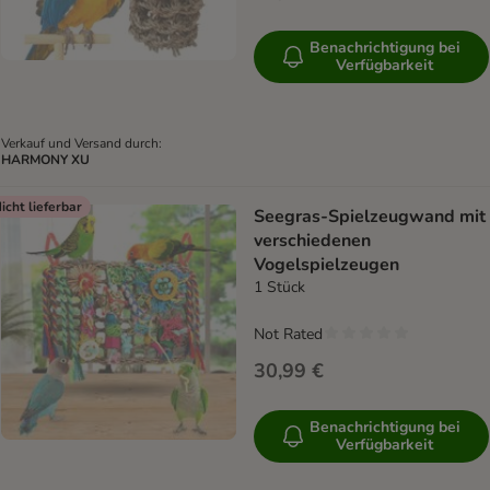
Benachrichtigung bei
Verfügbarkeit
Verkauf und Versand durch:
HARMONY XU
icht lieferbar
Seegras-Spielzeugwand mit
verschiedenen
Vogelspielzeugen
1 Stück
Not Rated
30,99 €
Benachrichtigung bei
Verfügbarkeit