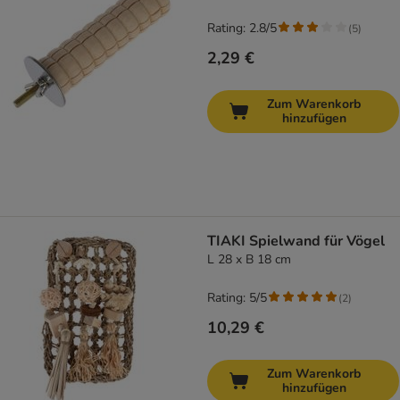
Rating: 2.8/5
(
5
)
2,29 €
Zum Warenkorb
hinzufügen
TIAKI Spielwand für Vögel
L 28 x B 18 cm
Rating: 5/5
(
2
)
10,29 €
Zum Warenkorb
hinzufügen