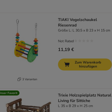
TIAKI Vogelschaukel
Riesenrad
Größe L: L 30,5 x B 23 x H 15 cm
Not Rated
11,19 €
Zum Warenkorb
hinzufügen
3 Varianten
nser Favorit
Trixie Holzspielplatz Natural
Living für Sittiche
L 35 x B 29 x H 25 cm