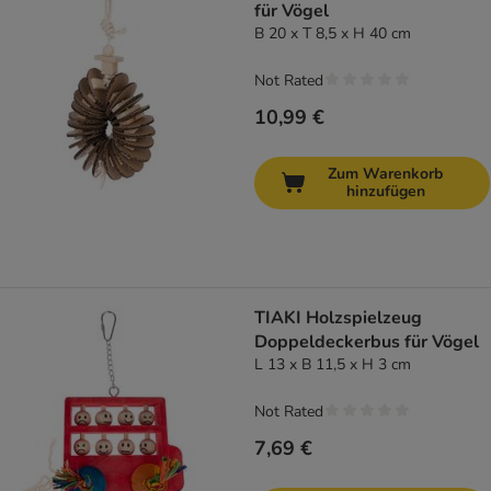
für Vögel
B 20 x T 8,5 x H 40 cm
Not Rated
10,99 €
Zum Warenkorb
hinzufügen
TIAKI Holzspielzeug
Doppeldeckerbus für Vögel
L 13 x B 11,5 x H 3 cm
Not Rated
7,69 €