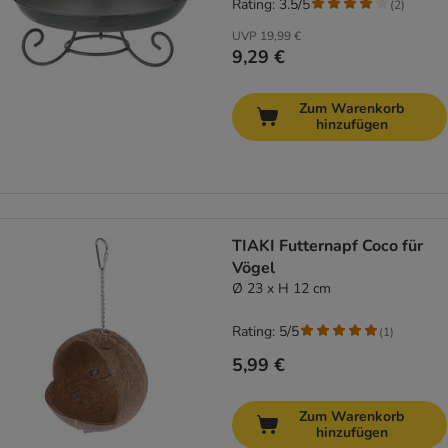
Rating: 3.5/5
(
2
)
UVP
19,99 €
9,29 €
Zum Warenkorb
hinzufügen
TIAKI Futternapf Coco für
Vögel
Ø 23 x H 12 cm
Rating: 5/5
(
1
)
5,99 €
Zum Warenkorb
hinzufügen