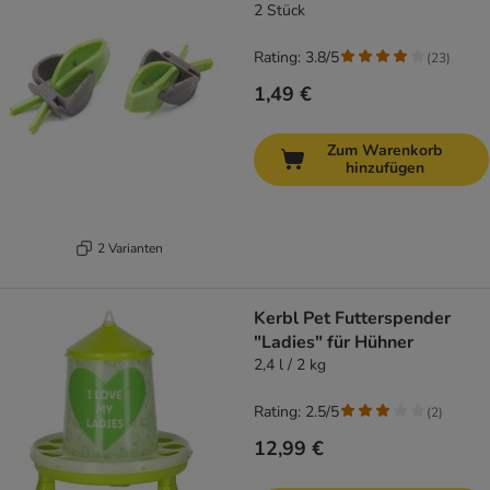
2 Stück
Rating: 3.8/5
(
23
)
1,49 €
Zum Warenkorb
hinzufügen
2 Varianten
Kerbl Pet Futterspender
"Ladies" für Hühner
2,4 l / 2 kg
Rating: 2.5/5
(
2
)
12,99 €