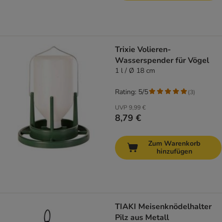
Trixie Volieren-
Wasserspender für Vögel
1 l / Ø 18 cm
Rating: 5/5
(
3
)
UVP
9,99 €
8,79 €
Zum Warenkorb
hinzufügen
TIAKI Meisenknödelhalter
Pilz aus Metall