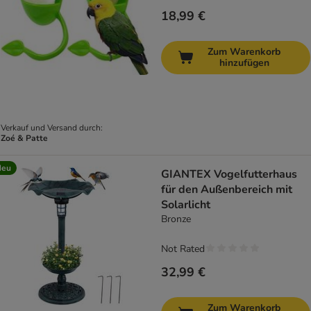
18,99 €
Zum Warenkorb
hinzufügen
Verkauf und Versand durch:
Zoé & Patte
Neu
GIANTEX Vogelfutterhaus
für den Außenbereich mit
Solarlicht
Bronze
Not Rated
32,99 €
Zum Warenkorb