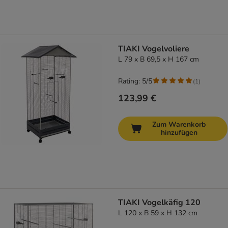
TIAKI Vogelvoliere
L 79 x B 69,5 x H 167 cm
Rating: 5/5
(
1
)
123,99 €
Zum Warenkorb
hinzufügen
TIAKI Vogelkäfig 120
L 120 x B 59 x H 132 cm