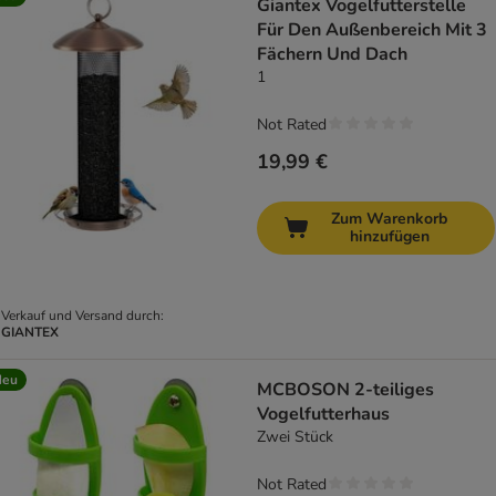
Giantex Vogelfutterstelle
Für Den Außenbereich Mit 3
Fächern Und Dach
1
Not Rated
19,99 €
Zum Warenkorb
hinzufügen
Verkauf und Versand durch:
GIANTEX
Neu
MCBOSON 2-teiliges
Vogelfutterhaus
Zwei Stück
Not Rated