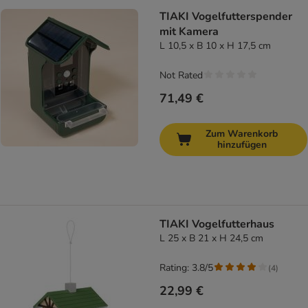
TIAKI Vogelfutterspender
mit Kamera
L 10,5 x B 10 x H 17,5 cm
Not Rated
71,49 €
Zum Warenkorb
hinzufügen
TIAKI Vogelfutterhaus
L 25 x B 21 x H 24,5 cm
Rating: 3.8/5
(
4
)
22,99 €