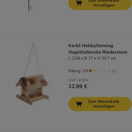
Zum Warenkorb
hinzufügen
Kerbl Hobbyfarming
Vogelfuttersilo Riederstein
L 23,8 x B 17 x H 20,7 cm
Rating: 1/5
(
1
)
UVP
14,99 €
12,99 €
Zum Warenkorb
hinzufügen