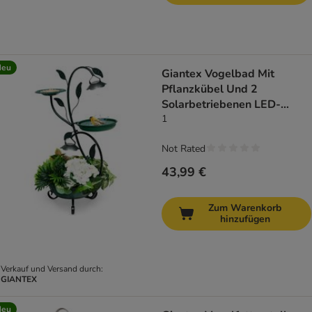
Neu
Giantex Vogelbad Mit
Pflanzkübel Und 2
Solarbetriebenen LED-
Leuchten
1
Not Rated
43,99 €
Zum Warenkorb
hinzufügen
Verkauf und Versand durch:
GIANTEX
Neu