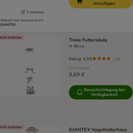
hinzufügen
3 Varianten
Verkauf und Versand durch:
GIANTEX
icht lieferbar
Trixie Futtersäule
H 48 cm
Rating: 4.3/5
(
7
)
UVP
13,99 €
9,69 €
Benachrichtigung bei
Verfügbarkeit
icht lieferbar
GIANTEX Vogelfutterhaus