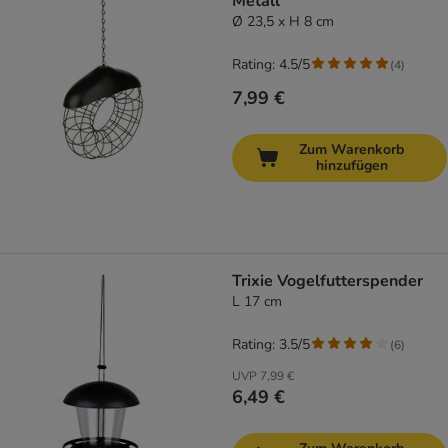
Metall
Ø 23,5 x H 8 cm
Rating: 4.5/5
(
4
)
7,99 €
Zum Warenkorb
hinzufügen
Trixie Vogelfutterspender
L 17 cm
Rating: 3.5/5
(
6
)
UVP
7,99 €
6,49 €