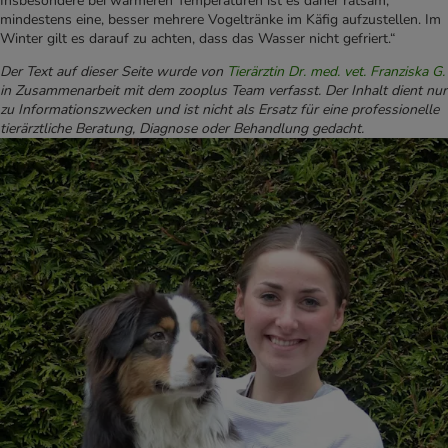
Insbesondere bei wärmeren Temperaturen ist es daher ratsam,
mindestens eine, besser mehrere Vogeltränke im Käfig aufzustellen. Im
Winter gilt es darauf zu achten, dass das Wasser nicht gefriert.“
Der Text auf dieser Seite wurde von
Tierärztin Dr. med. vet. Franziska G.
in Zusammenarbeit mit dem zooplus Team verfasst. Der Inhalt dient nur
zu Informationszwecken und ist nicht als Ersatz für eine professionelle
tierärztliche Beratung, Diagnose oder Behandlung gedacht.