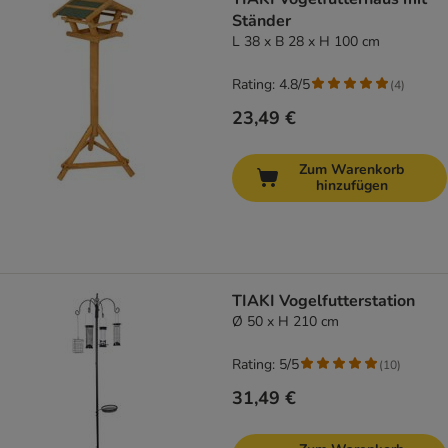
Ständer
L 38 x B 28 x H 100 cm
Rating: 4.8/5
(
4
)
23,49 €
Zum Warenkorb
hinzufügen
TIAKI Vogelfutterstation
Ø 50 x H 210 cm
Rating: 5/5
(
10
)
31,49 €