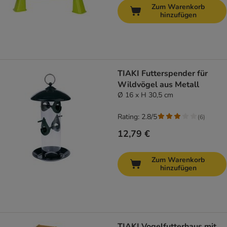
Zum Warenkorb
hinzufügen
TIAKI Futterspender für
Wildvögel aus Metall
Ø 16 x H 30,5 cm
Rating: 2.8/5
(
6
)
12,79 €
Zum Warenkorb
hinzufügen
TIAKI Vogelfutterhaus mit