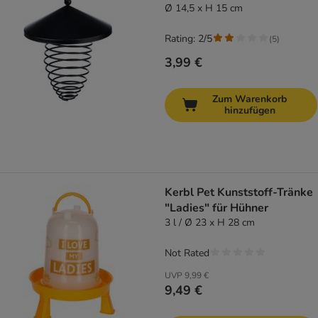
Ø 14,5 x H 15 cm
Rating: 2/5
(
5
)
3,99 €
Zum Warenkorb
hinzufügen
Kerbl Pet Kunststoff-Tränke
"Ladies" für Hühner
3 l / Ø 23 x H 28 cm
Not Rated
UVP
9,99 €
9,49 €