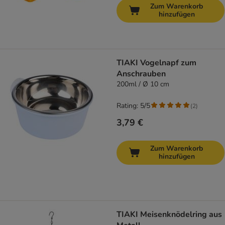
Zum Warenkorb
hinzufügen
TIAKI Vogelnapf zum
Anschrauben
200ml / Ø 10 cm
Rating: 5/5
(
2
)
3,79 €
Zum Warenkorb
hinzufügen
TIAKI Meisenknödelring aus