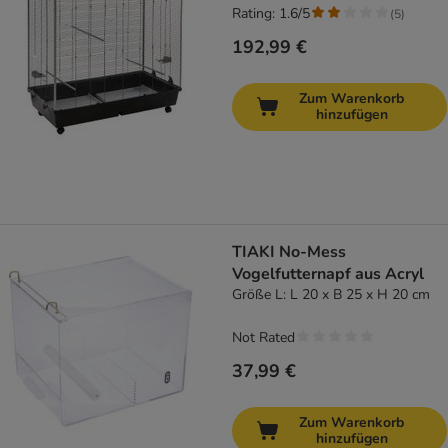
Rating: 1.6/5
(
5
)
192,99 €
Zum Warenkorb
hinzufügen
TIAKI No-Mess
Vogelfutternapf aus Acryl
Größe L: L 20 x B 25 x H 20 cm
Not Rated
37,99 €
Zum Warenkorb
hinzufügen