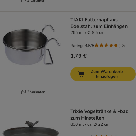
3 Varianten
TIAKI Futternapf aus
Edelstahl zum Einhängen
265 ml / Ø 9,5 cm
Rating: 4.5/5
(
12
)
1,79 €
Zum Warenkorb
hinzufügen
3 Varianten
Trixie Vogeltränke & -bad
zum Hinstellen
800 ml / ca. Ø 22 cm