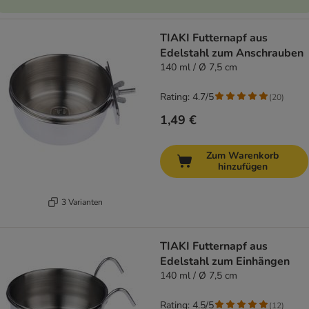
TIAKI Futternapf aus
Edelstahl zum Anschrauben
140 ml / Ø 7,5 cm
Rating: 4.7/5
(
20
)
1,49 €
Zum Warenkorb
hinzufügen
3 Varianten
TIAKI Futternapf aus
Edelstahl zum Einhängen
140 ml / Ø 7,5 cm
Rating: 4.5/5
(
12
)